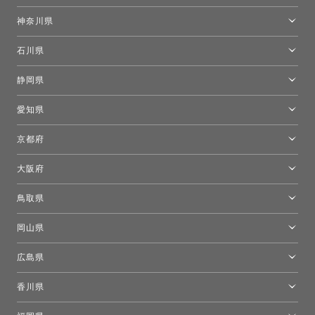
東京ショールーム
神奈川県
カルテル東京
[移転準備のため休館中]トーヨーキッチンスタイルショップ箱根
モーイ東京
石川県
キーブー東京
金沢ショールーム
静岡県
FLOS｜フロスデザインスペース青山
新宿高島屋トーヨーキッチンスタイル
トーヨーキッチンスタイルショップ浜松
愛知県
名古屋ショールーム
京都府
京都ショールーム
大阪府
トーヨーキッチンスタイルショップ京都東
大阪ショールーム
鳥取県
[閉館]米子ショールーム
岡山県
岡山ショールーム
広島県
広島ショールーム
香川県
高松ショールーム