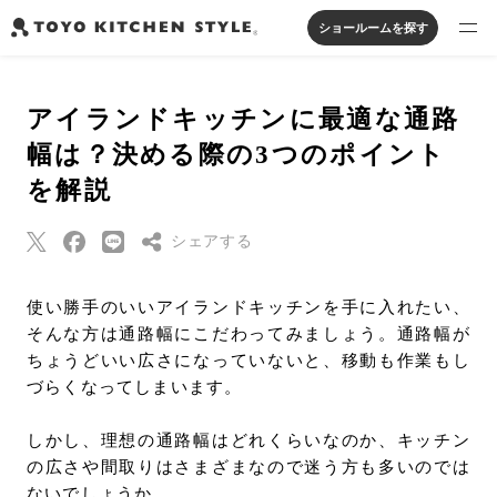
ショールームを探す
製品を探す
アイランドキッチンに最適な通路
オープンキッチン
アイランドキッチン
システムキッチン
幅は？決める際の3つのポイント
実例から探す
ペニンシュラキッチン
壁付けキッチン
対面キッチン
家具・照明・タイル
を解説
セパレートキッチン
並列型キッチン
バス・洗面
私たちについて
シェアする
ジャーナルを読む
Threads
使い勝手のいいアイランドキッチンを手に入れたい、
そんな方は通路幅にこだわってみましょう。通路幅が
Pinterest
オンラインストア
ちょうどいい広さになっていないと、移動も作業もし
はてなブックマー
づらくなってしまいます。
ク
お知らせ
Eメールで送信
しかし、理想の通路幅はどれくらいなのか、キッチン
カタログを見る
の広さや間取りはさまざまなので迷う方も多いのでは
URLをコピー
よくあるご質問
ないでしょうか。