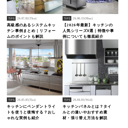
26.07.02(Thu)
26.06.15(Mon)
TIPS
TIPS
高級感のあるシステムキッ
【2026年最新】キッチンの
チン事例まとめ｜リフォー
人気シリーズ8選｜特徴や事
ムのポイントも解説
例についても徹底紹介
26.05.05(Tue)
26.04.01(Wed)
TIPS
TIPS
キッチンにペンダントライ
キッチンパネルとは？タイ
トを使うと後悔する？おし
ルとの違いやおすすめ素
ゃれな実例も紹介
材・張り替え方法を解説