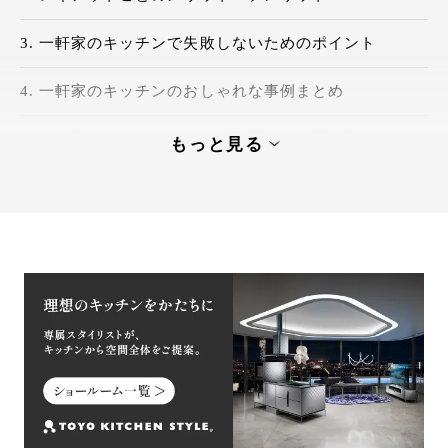
一軒家のキッチンで失敗しないためのポイント
一軒家のキッチンのおしゃれな事例まとめ
一軒家のキッチンの気になる収納は？収納力やア
もっと見る
イデアを解説
一軒家で理想的なキッチンを実現しよう