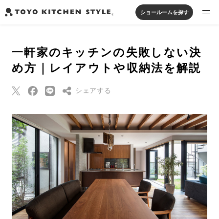
ショールームを探す
製品を探す
一軒家のキッチンの失敗しない決
オープンキッチン
アイランドキッチン
システムキッチン
め方｜レイアウトや収納法を解説
実例から探す
ペニンシュラキッチン
壁付けキッチン
対面キッチン
家具・照明・タイル
セパレートキッチン
並列型キッチン
バス・洗面
シェアする
私たちについて
Threads
ジャーナルを読む
Pinterest
はてなブックマー
オンラインストア
ク
Eメールで送信
お知らせ
URLをコピー
カタログを見る
よくあるご質問