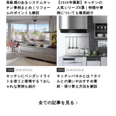
高級感のあるシステムキッ
【2026年最新】キッチンの
チン事例まとめ｜リフォー
人気シリーズ8選｜特徴や事
ムのポイントも解説
例についても徹底紹介
26.05.05(Tue)
26.04.01(Wed)
TIPS
TIPS
キッチンにペンダントライ
キッチンパネルとは？タイ
トを使うと後悔する？おし
ルとの違いやおすすめ素
ゃれな実例も紹介
材・張り替え方法を解説
全ての記事を見る