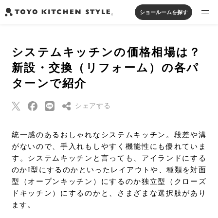
ショールームを探す
製品を探す
システムキッチンの価格相場は？
オープンキッチン
アイランドキッチン
システムキッチン
新設・交換（リフォーム）の各パ
実例から探す
ペニンシュラキッチン
壁付けキッチン
対面キッチン
家具・照明・タイル
ターンで紹介
セパレートキッチン
並列型キッチン
バス・洗面
私たちについて
シェアする
ジャーナルを読む
Threads
統一感のあるおしゃれなシステムキッチン。段差や溝
がないので、手入れもしやすく機能性にも優れていま
Pinterest
オンラインストア
す。システムキッチンと言っても、アイランドにする
はてなブックマー
のかI型にするのかといったレイアウトや、種類を対面
ク
型（オープンキッチン）にするのか独立型（クローズ
お知らせ
Eメールで送信
ドキッチン）にするのかと、さまざまな選択肢があり
カタログを見る
ます。
URLをコピー
よくあるご質問