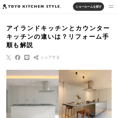
ショールームを探す
製品を探す
アイランドキッチンとカウンター
オープンキッチン
アイランドキッチン
システムキッチン
キッチンの違いは？リフォーム手
実例から探す
ペニンシュラキッチン
壁付けキッチン
対面キッチン
家具・照明・タイル
順も解説
セパレートキッチン
並列型キッチン
バス・洗面
私たちについて
シェアする
ジャーナルを読む
Threads
Pinterest
オンラインストア
はてなブックマー
ク
お知らせ
Eメールで送信
カタログを見る
URLをコピー
よくあるご質問