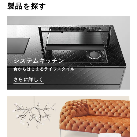
製品を探す
お問い合わせ
サポート
LANGUAGE :
JP
EN
CN
システムキッチン
食からはじまるライフスタイル
さらに詳しく
オンライン見積もり
ショールームを探す