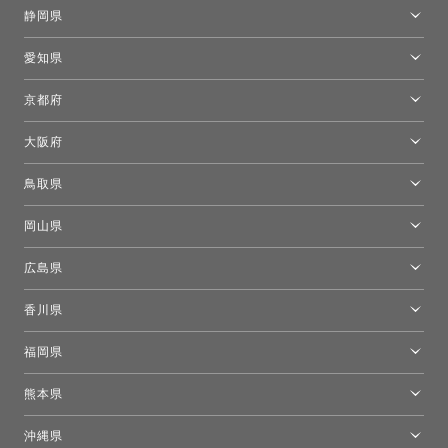
金沢ショールーム
静岡県
FLOS｜フロスデザインスペース青山
新宿高島屋トーヨーキッチンスタイル
トーヨーキッチンスタイルショップ浜松
愛知県
名古屋ショールーム
京都府
京都ショールーム
大阪府
トーヨーキッチンスタイルショップ京都東
大阪ショールーム
鳥取県
[閉館]米子ショールーム
岡山県
岡山ショールーム
広島県
広島ショールーム
香川県
高松ショールーム
福岡県
福岡ショールーム
熊本県
熊本ショールーム
沖縄県