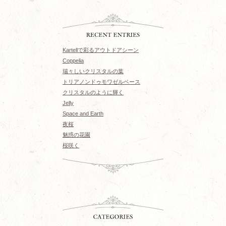
Kartellで彩るアウトドアシーン
Coppelia
瑞々しいクリスタルの葉
トリアノンドゥモワゼルベース
クリスタルのように輝く
Jelly
Space and Earth
夜桜
魅惑の花園
桜咲く