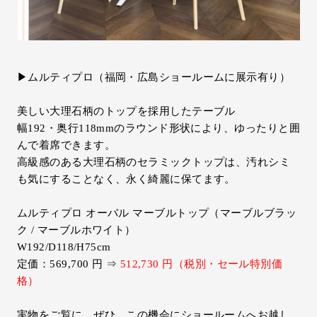
▶ムルティプロ（福岡・広島ショールームに展示有り）
美しい大理石柄のトップを採用したテーブル
幅192・奥行118mmのラウンド形状により、ゆったりと囲
んで着席できます。
高級感のある大理石柄のセラミックトップは、汚れシミ
も気にすることなく、永く綺麗に保てます。
ムルティプロ オーバル マーブルトップ（マーブルブラッ
ク / マーブルホワイト）
W192/D118/H75cm
定価：569,700 円 ⇒
512,730 円（税別・セール特別価
格）
実物をご覧に、ぜひ、この機会にショールームへお越し