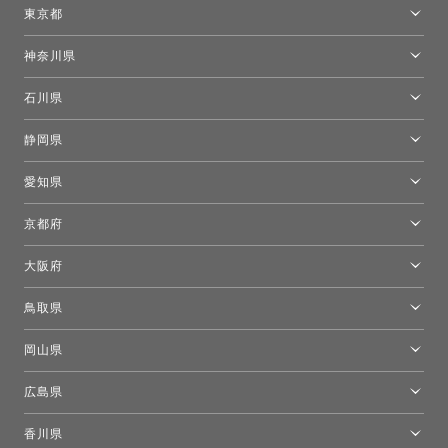
仙台ショールーム
東京都
東京ショールーム
神奈川県
カルテル東京
[移転準備のため休館中]トーヨーキッチンスタイルショップ箱根
モーイ東京
石川県
キーブー東京
金沢ショールーム
静岡県
FLOS｜フロスデザインスペース青山
新宿高島屋トーヨーキッチンスタイル
トーヨーキッチンスタイルショップ浜松
愛知県
名古屋ショールーム
京都府
京都ショールーム
大阪府
トーヨーキッチンスタイルショップ京都東
大阪ショールーム
鳥取県
[閉館]米子ショールーム
岡山県
岡山ショールーム
広島県
広島ショールーム
香川県