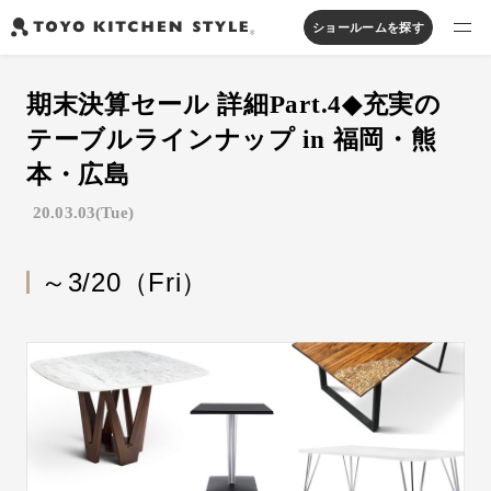
ショールームを探す
製品を探す
期末決算セール 詳細Part.4◆充実の
オープンキッチン
アイランドキッチン
システムキッチン
テーブルラインナップ in 福岡・熊
実例から探す
ペニンシュラキッチン
壁付けキッチン
対面キッチン
家具・照明・タイル
本・広島
セパレートキッチン
並列型キッチン
バス・洗面
20.03.03(Tue)
私たちについて
～3/20（Fri）
ジャーナルを読む
オンラインストア
お知らせ
カタログを見る
よくあるご質問