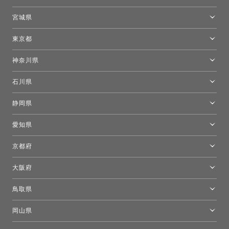
トーヨーキッチンスタイルショップ札幌
宮城県
仙台ショールーム
東京都
東京ショールーム
神奈川県
カルテル東京
[移転準備のため休館中]トーヨーキッチンスタイルショップ箱根
モーイ東京
石川県
キーブー東京
金沢ショールーム
静岡県
FLOS｜フロスデザインスペース青山
新宿高島屋トーヨーキッチンスタイル
トーヨーキッチンスタイルショップ浜松
愛知県
名古屋ショールーム
京都府
京都ショールーム
大阪府
トーヨーキッチンスタイルショップ京都東
大阪ショールーム
鳥取県
[閉館]米子ショールーム
岡山県
岡山ショールーム