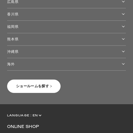
広島県
広島ショールーム
香川県
高松ショールーム
福岡県
福岡ショールーム
熊本県
熊本ショールーム
沖縄県
トーヨーキッチンスタイルショップ沖縄
海外
［Coming Soon］トーヨーキッチンスタイルショップニューヨーク
ショールームを探す
LANGUAGE :
EN
JP
CN
ONLINE SHOP