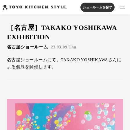
ショールームを探す
製品を探す
［名古屋］TAKAKO YOSHIKAWA
オープンキッチン
アイランドキッチン
システムキッチン
EXHIBITION
実例から探す
ペニンシュラキッチン
壁付けキッチン
対面キッチン
家具・照明・タイル
名古屋ショールーム
23.03.09 Thu
セパレートキッチン
並列型キッチン
バス・洗面
私たちについて
名古屋ショールームにて、TAKAKO YOSHIKAWAさんに
よる個展を開催します。
ジャーナルを読む
オンラインストア
お知らせ
カタログを見る
よくあるご質問