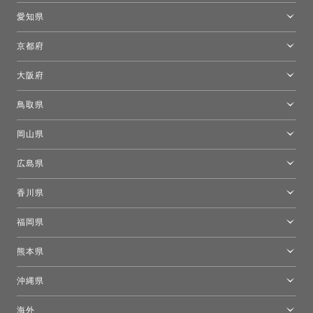
新宿高島屋トーヨーキッチンスタイル
トーヨーキッチンスタイルショップ浜松
愛知県
名古屋ショールーム
京都府
京都ショールーム
大阪府
トーヨーキッチンスタイルショップ京都東
大阪ショールーム
鳥取県
[閉館]米子ショールーム
岡山県
岡山ショールーム
広島県
広島ショールーム
香川県
高松ショールーム
福岡県
福岡ショールーム
熊本県
熊本ショールーム
沖縄県
トーヨーキッチンスタイルショップ沖縄
海外