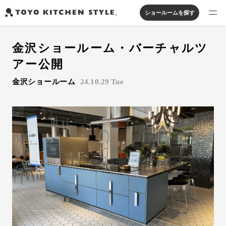
ショールームを探す
製品を探す
金沢ショールーム・バーチャルツ
オープンキッチン
アイランドキッチン
システムキッチン
アー公開
実例から探す
ペニンシュラキッチン
壁付けキッチン
対面キッチン
家具・照明・タイル
金沢ショールーム
24.10.29 Tue
セパレートキッチン
並列型キッチン
バス・洗面
私たちについて
ジャーナルを読む
オンラインストア
お知らせ
カタログを見る
よくあるご質問