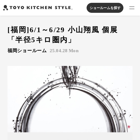
ショールームを探す
製品を探す
[福岡]6/1～6/29 小山翔風 個展
オープンキッチン
アイランドキッチン
システムキッチン
「半径5キロ圏内」
実例から探す
ペニンシュラキッチン
壁付けキッチン
対面キッチン
家具・照明・タイル
福岡ショールーム
25.04.28 Mon
セパレートキッチン
並列型キッチン
バス・洗面
私たちについて
ジャーナルを読む
オンラインストア
お知らせ
カタログを見る
よくあるご質問