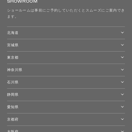
SHOWROOM
ショールームは事前にご予約していただくとスムーズにご案内でき
ます。
北海道
トーヨーキッチンスタイルショップ札幌
宮城県
仙台ショールーム
東京都
東京ショールーム
神奈川県
カルテル東京
[移転準備のため休館中]トーヨーキッチンスタイルショップ箱根
モーイ東京
石川県
キーブー東京
金沢ショールーム
静岡県
FLOS｜フロスデザインスペース青山
新宿高島屋トーヨーキッチンスタイル
トーヨーキッチンスタイルショップ浜松
愛知県
名古屋ショールーム
京都府
京都ショールーム
大阪府