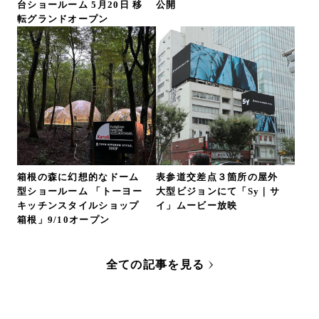
台ショールーム 5月20日 移
公開
転グランドオープン
箱根の森に幻想的なドーム
表参道交差点３箇所の屋外
型ショールーム 「トーヨー
大型ビジョンにて「Sy｜サ
キッチンスタイルショップ
イ」ムービー放映
箱根」9/10オープン
全ての記事を見る