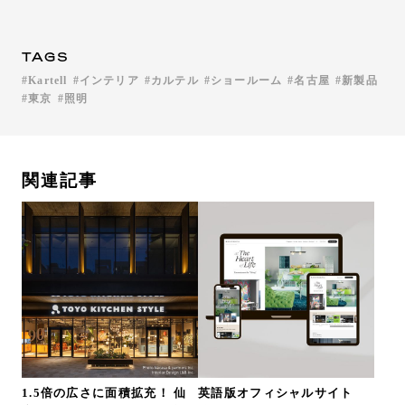
TAGS
Kartell
インテリア
カルテル
ショールーム
名古屋
新製品
東京
照明
関連記事
1.5倍の広さに面積拡充！ 仙
英語版オフィシャルサイト