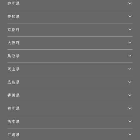
静岡県
FLOS｜フロスデザインスペース青山
新宿高島屋トーヨーキッチンスタイル
トーヨーキッチンスタイルショップ浜松
愛知県
名古屋ショールーム
京都府
京都ショールーム
大阪府
トーヨーキッチンスタイルショップ京都東
大阪ショールーム
鳥取県
[閉館]米子ショールーム
岡山県
岡山ショールーム
広島県
広島ショールーム
香川県
高松ショールーム
福岡県
福岡ショールーム
熊本県
熊本ショールーム
沖縄県