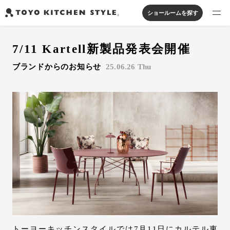
ショールームを探す
製品を探す
7/11 Kartell新製品発表会開催
オープンキッチン
アイランドキッチン
システムキッチン
ブランドからのお知らせ
25.06.26 Thu
実例から探す
ペニンシュラキッチン
壁付けキッチン
対面キッチン
家具・照明・タイル
セパレートキッチン
並列型キッチン
バス・洗面
私たちについて
ジャーナルを読む
オンラインストア
お知らせ
カタログを見る
よくあるご質問
トーヨーキッチンスタイルでは7月11日にカルテル東