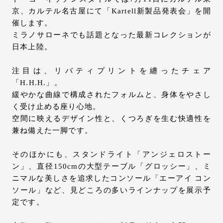
京、カルテル名古屋にて「Kartell新製品発表会」を開
お問い合わせ
催します。
サポート
ミラノサローネでも話題となった最新コレクションが
LANGUAGE :
EN
日本上陸。
JP
CN
注目は、リバティプリントを纏ったチェア
「H.H.H.」。
緩やかな曲線で構成されたフォルムと、身体をやさし
く受け止める座り心地。
空間に映えるデザイン性と、くつろぎを生む快適性を
兼ね備えた一脚です。
そのほかにも、スタンドライト「アンジェロストー
ン」、直径150cmの大型テーブル「グロッシー」、ミ
ニマルな美しさを追求したコンソール「エーアイ コン
ソール」など、見どころの多いラインナップを展示予
定です。
オンライン見積もり
ショールームを探す