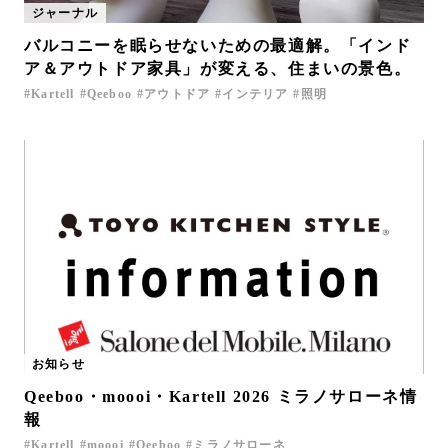
ジャーナル
お問い合わせ
バルコニーを眠らせないための最適解。「インド
サポート
ア＆アウトドア家具」が変える、住まいの景色。
LANGUAGE :
EN
Kartell
Qeeboo
アウトドア
インテリア
照明
JP
CN
お知らせ
Qeeboo・moooi・Kartell 2026 ミラノサローネ情
オンライン見積もり
ショールームを探す
報
Kartell
moooi
Qeeboo
ミラノサローネ