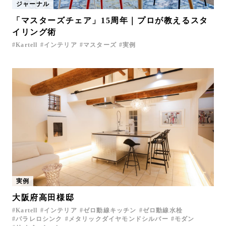
ジャーナル
「マスターズチェア」15周年｜プロが教えるスタ
イリング術
Kartell
インテリア
マスターズ
実例
実例
大阪府高田様邸
Kartell
インテリア
ゼロ動線キッチン
ゼロ動線水栓
パラレロシンク
メタリックダイヤモンドシルバー
モダン