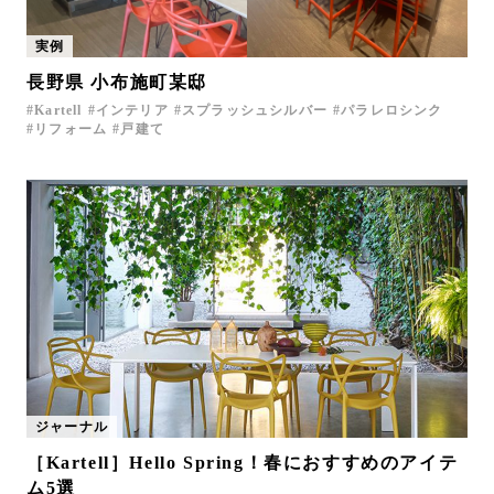
実例
長野県 小布施町某邸
Kartell
インテリア
スプラッシュシルバー
パラレロシンク
リフォーム
戸建て
ジャーナル
［Kartell］Hello Spring！春におすすめのアイテ
ム5選