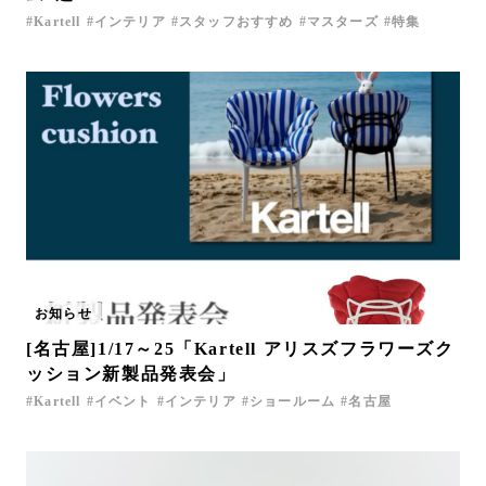
Kartell
インテリア
スタッフおすすめ
マスターズ
特集
お知らせ
[名古屋]1/17～25「Kartell アリスズフラワーズク
ッション新製品発表会」
Kartell
イベント
インテリア
ショールーム
名古屋