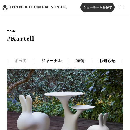
ショールームを探す
製品を探す
TAG
オープンキッチン
アイランドキッチン
システムキッチン
#Kartell
実例から探す
ペニンシュラキッチン
壁付けキッチン
対面キッチン
家具・照明・タイル
セパレートキッチン
並列型キッチン
バス・洗面
私たちについて
すべて
ジャーナル
実例
お知らせ
ジャーナルを読む
オンラインストア
お知らせ
カタログを見る
よくあるご質問