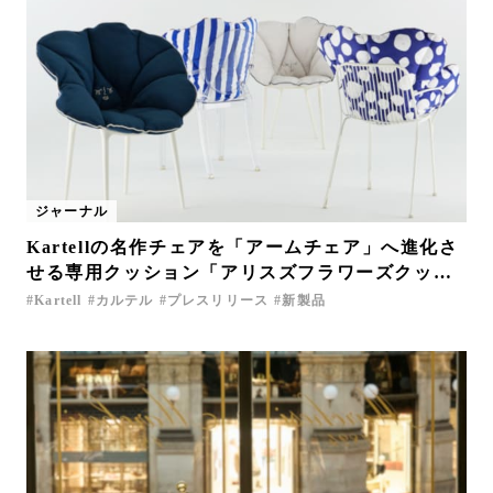
ジャーナル
Kartellの名作チェアを「アームチェア」へ進化さ
せる専用クッション「アリスズフラワーズクッシ
ョン」新登場
Kartell
カルテル
プレスリリース
新製品