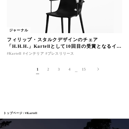
ジャーナル
フィリップ・スタルクデザインのチェア
「H.H.H.」Kartellとして10回目の受賞となるイタ
リアで最も権威あるデザイン賞「コンパッソ・ド
Kartell
インテリア
プレスリリース
ーロ2025」受賞
1
2
3
4
15
...
トップページ
#Kartell