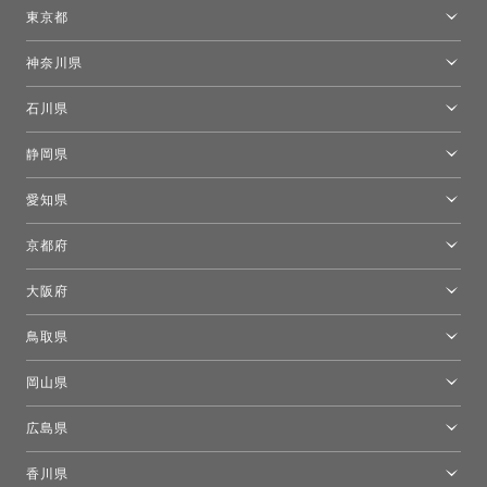
仙台ショールーム
東京都
東京ショールーム
神奈川県
カルテル東京
[移転準備のため休館中]トーヨーキッチンスタイルショップ箱根
モーイ東京
石川県
キーブー東京
金沢ショールーム
静岡県
FLOS｜フロスデザインスペース青山
新宿高島屋トーヨーキッチンスタイル
トーヨーキッチンスタイルショップ浜松
愛知県
名古屋ショールーム
京都府
京都ショールーム
大阪府
トーヨーキッチンスタイルショップ京都東
大阪ショールーム
鳥取県
[閉館]米子ショールーム
岡山県
岡山ショールーム
広島県
広島ショールーム
香川県