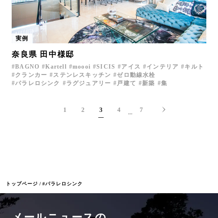
実例
奈良県 田中様邸
BAGNO
Kartell
moooi
SICIS
アイス
インテリア
キルト
クランカー
ステンレスキッチン
ゼロ動線水栓
パラレロシンク
ラグジュアリー
戸建て
新築
集
1
2
3
4
7
...
トップページ
#パラレロシンク
メールニュースの