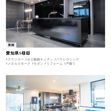
実例
愛知県S様邸
クランカー
ゼロ動線キッチン
パラレロシンク
メタルスモーク
モダン
リフォーム
戸建て