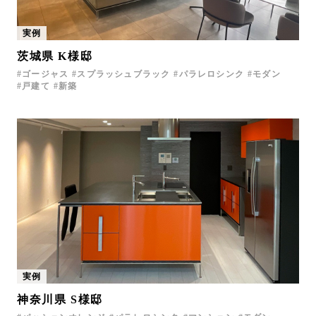
実例
茨城県 K様邸
ゴージャス
スプラッシュブラック
パラレロシンク
モダン
戸建て
新築
実例
神奈川県 S様邸