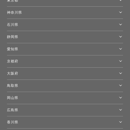
東京都
東京ショールーム
神奈川県
カルテル東京
[移転準備のため休館中]トーヨーキッチンスタイルショップ箱根
モーイ東京
石川県
キーブー東京
金沢ショールーム
静岡県
FLOS｜フロスデザインスペース青山
新宿高島屋トーヨーキッチンスタイル
トーヨーキッチンスタイルショップ浜松
愛知県
名古屋ショールーム
京都府
京都ショールーム
大阪府
トーヨーキッチンスタイルショップ京都東
大阪ショールーム
鳥取県
[閉館]米子ショールーム
岡山県
岡山ショールーム
広島県
広島ショールーム
香川県