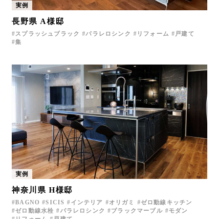
実例
長野県 A様邸
スプラッシュブラック
パラレロシンク
リフォーム
戸建て
集
実例
神奈川県 H様邸
BAGNO
SICIS
インテリア
オリガミ
ゼロ動線キッチン
ゼロ動線水栓
パラレロシンク
ブラックマーブル
モダン
リフォーム
戸建て