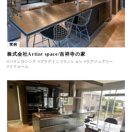
実例
株式会社Artize space/吉祥寺の家
パラレロシンク
プラグイン
マンション
ラグジュアリー
リフォーム