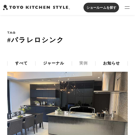
ショールームを探す
製品を探す
TAG
オープンキッチン
アイランドキッチン
システムキッチン
#パラレロシンク
実例から探す
ペニンシュラキッチン
壁付けキッチン
対面キッチン
家具・照明・タイル
セパレートキッチン
並列型キッチン
バス・洗面
私たちについて
すべて
ジャーナル
実例
お知らせ
ジャーナルを読む
オンラインストア
お知らせ
カタログを見る
よくあるご質問