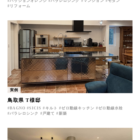
パッションオレンジ
パラレロシンク
マンション
モダン
リフォーム
実例
鳥取県 T様邸
BAGNO
SICIS
キルト
ゼロ動線キッチン
ゼロ動線水栓
パラレロシンク
戸建て
新築