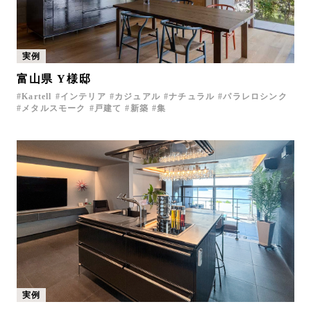
実例
富山県 Y様邸
Kartell
インテリア
カジュアル
ナチュラル
パラレロシンク
メタルスモーク
戸建て
新築
集
実例