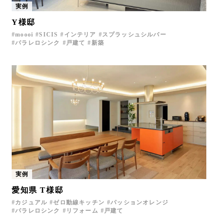
実例
お問い合わせ
Y様邸
サポート
moooi
SICIS
インテリア
スプラッシュシルバー
LANGUAGE :
EN
パラレロシンク
戸建て
新築
JP
CN
実例
愛知県 T様邸
オンライン見積もり
ショールームを探す
カジュアル
ゼロ動線キッチン
パッションオレンジ
パラレロシンク
リフォーム
戸建て