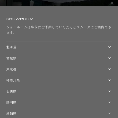
SHOWROOM
ショールームは事前にご予約していただくとスムーズにご案内でき
ます。
北海道
トーヨーキッチンスタイルショップ札幌
宮城県
仙台ショールーム
東京都
東京ショールーム
神奈川県
カルテル東京
[移転準備のため休館中]トーヨーキッチンスタイルショップ箱根
モーイ東京
石川県
キーブー東京
金沢ショールーム
静岡県
FLOS｜フロスデザインスペース青山
新宿高島屋トーヨーキッチンスタイル
トーヨーキッチンスタイルショップ浜松
愛知県