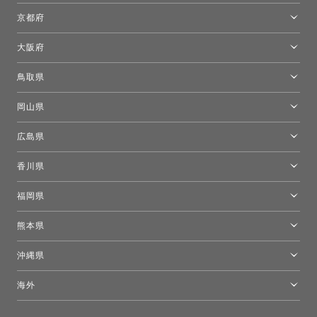
名古屋ショールーム
京都府
京都ショールーム
大阪府
トーヨーキッチンスタイルショップ京都東
大阪ショールーム
鳥取県
[閉館]米子ショールーム
岡山県
岡山ショールーム
広島県
広島ショールーム
香川県
高松ショールーム
福岡県
福岡ショールーム
熊本県
熊本ショールーム
沖縄県
トーヨーキッチンスタイルショップ沖縄
海外
［Coming Soon］トーヨーキッチンスタイルショップニューヨーク