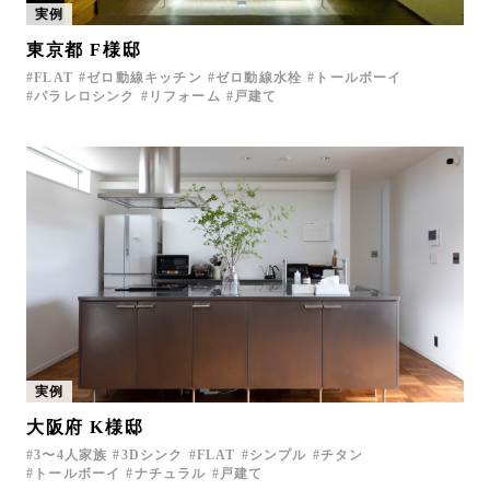
実例
お問い合わせ
東京都 F様邸
サポート
FLAT
ゼロ動線キッチン
ゼロ動線水栓
トールボーイ
LANGUAGE :
EN
パラレロシンク
リフォーム
戸建て
JP
CN
実例
大阪府 K様邸
オンライン見積もり
ショールームを探す
3〜4人家族
3Dシンク
FLAT
シンプル
チタン
トールボーイ
ナチュラル
戸建て