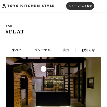
ショールームを探す
製品を探す
TAG
オープンキッチン
アイランドキッチン
システムキッチン
#FLAT
実例から探す
ペニンシュラキッチン
壁付けキッチン
対面キッチン
家具・照明・タイル
セパレートキッチン
並列型キッチン
バス・洗面
私たちについて
すべて
ジャーナル
実例
お知らせ
ジャーナルを読む
オンラインストア
お知らせ
カタログを見る
よくあるご質問