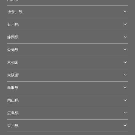
東京ショールーム
神奈川県
カルテル東京
[移転準備のため休館中]トーヨーキッチンスタイルショップ箱根
モーイ東京
石川県
キーブー東京
金沢ショールーム
静岡県
FLOS｜フロスデザインスペース青山
新宿高島屋トーヨーキッチンスタイル
トーヨーキッチンスタイルショップ浜松
愛知県
名古屋ショールーム
京都府
京都ショールーム
大阪府
トーヨーキッチンスタイルショップ京都東
大阪ショールーム
鳥取県
[閉館]米子ショールーム
岡山県
岡山ショールーム
広島県
広島ショールーム
香川県
高松ショールーム