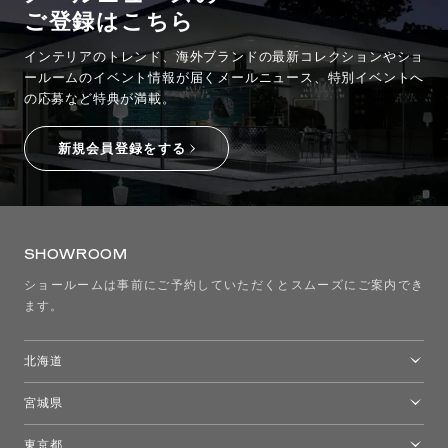
ご登録はこちら
お問い合わせ
サポート
インテリアのトレンド、海外ブランドの最新コレクションやショ
ールームのイベント情報が
届くメールニュース、特別イベントへ
LANGUAGE :
EN
の応募など特典が満載。
JP
CN
新規会員登録をする
SHOWROOM
ショールームは事前にご予約していただくとスムーズにご案内でき
ます。
北海道
トーヨーキッチンスタイルショップ札幌
宮城県
オンライン見積もり
ショールームを探す
仙台ショールーム
東京都