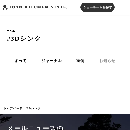
ショールームを探す
製品を探す
TAG
オープンキッチン
アイランドキッチン
システムキッチン
#3Dシンク
実例から探す
ペニンシュラキッチン
壁付けキッチン
対面キッチン
家具・照明・タイル
セパレートキッチン
並列型キッチン
バス・洗面
私たちについて
すべて
ジャーナル
実例
お知らせ
ジャーナルを読む
オンラインストア
トップページ
#3Dシンク
お知らせ
カタログを見る
メールニュースの
よくあるご質問