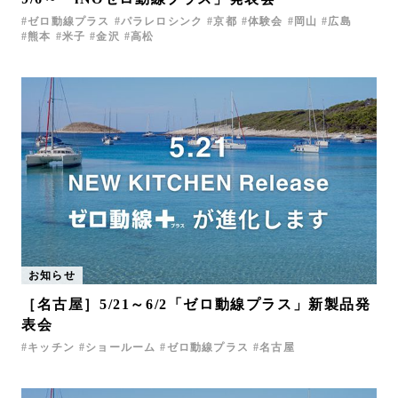
ゼロ動線プラス
パラレロシンク
京都
体験会
岡山
広島
熊本
米子
金沢
高松
お知らせ
［名古屋］5/21～6/2「ゼロ動線プラス」新製品発
表会
キッチン
ショールーム
ゼロ動線プラス
名古屋