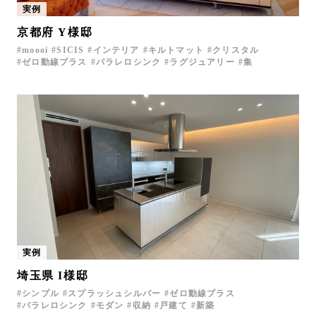
実例
お問い合わせ
京都府 Y様邸
サポート
moooi
SICIS
インテリア
キルトマット
クリスタル
LANGUAGE :
EN
ゼロ動線プラス
パラレロシンク
ラグジュアリー
集
JP
CN
実例
埼玉県 I様邸
オンライン見積もり
ショールームを探す
シンプル
スプラッシュシルバー
ゼロ動線プラス
パラレロシンク
モダン
収納
戸建て
新築