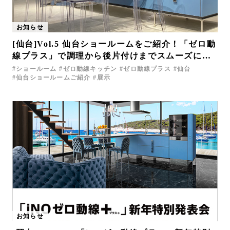
お知らせ
[仙台]Vol.5 仙台ショールームをご紹介！「ゼロ動
線プラス」で調理から後片付けまでスムーズに。
快適な動線のある空間。
ショールーム
ゼロ動線キッチン
ゼロ動線プラス
仙台
仙台ショールームご紹介
展示
お知らせ