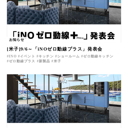
お知らせ
[米子]9/6～「iNOゼロ動線プラス」発表会
INO
イベント
キッチン
ショールーム
ゼロ動線キッチン
ゼロ動線プラス
新製品
米子