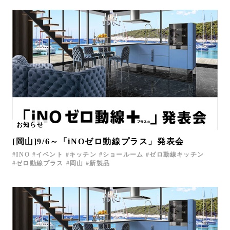
お知らせ
[岡山]9/6～「iNOゼロ動線プラス」発表会
INO
イベント
キッチン
ショールーム
ゼロ動線キッチン
ゼロ動線プラス
岡山
新製品