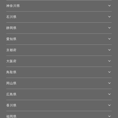
東京ショールーム
神奈川県
カルテル東京
[移転準備のため休館中]トーヨーキッチンスタイルショップ箱根
モーイ東京
石川県
キーブー東京
金沢ショールーム
静岡県
FLOS｜フロスデザインスペース青山
新宿高島屋トーヨーキッチンスタイル
トーヨーキッチンスタイルショップ浜松
愛知県
名古屋ショールーム
京都府
京都ショールーム
大阪府
トーヨーキッチンスタイルショップ京都東
大阪ショールーム
鳥取県
[閉館]米子ショールーム
岡山県
岡山ショールーム
広島県
広島ショールーム
香川県
高松ショールーム
福岡県