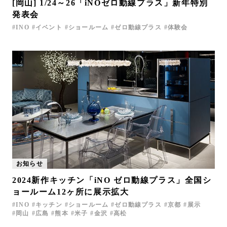
[岡山] 1/24～26「iNOゼロ動線プラス」新年特別
発表会
INO
イベント
ショールーム
ゼロ動線プラス
体験会
お知らせ
2024新作キッチン「iNO ゼロ動線プラス」全国シ
ョールーム12ヶ所に展示拡大
INO
キッチン
ショールーム
ゼロ動線プラス
京都
展示
岡山
広島
熊本
米子
金沢
高松