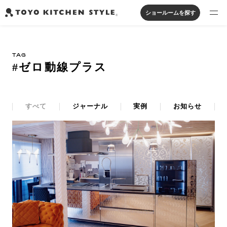
ショールームを探す
製品を探す
TAG
オープンキッチン
アイランドキッチン
システムキッチン
#ゼロ動線プラス
実例から探す
ペニンシュラキッチン
壁付けキッチン
対面キッチン
家具・照明・タイル
セパレートキッチン
並列型キッチン
バス・洗面
私たちについて
すべて
ジャーナル
実例
お知らせ
ジャーナルを読む
オンラインストア
お知らせ
カタログを見る
よくあるご質問