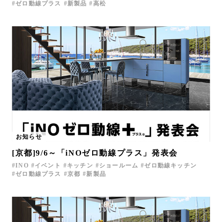
ゼロ動線プラス
新製品
高松
お知らせ
[京都]9/6～「iNOゼロ動線プラス」発表会
INO
イベント
キッチン
ショールーム
ゼロ動線キッチン
ゼロ動線プラス
京都
新製品