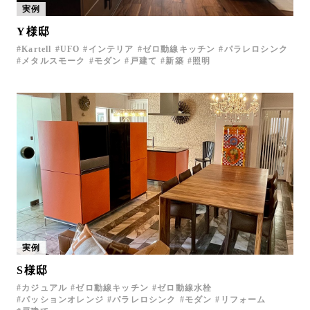
実例
お問い合わせ
Y様邸
サポート
Kartell
UFO
インテリア
ゼロ動線キッチン
パラレロシンク
LANGUAGE :
EN
メタルスモーク
モダン
戸建て
新築
照明
JP
CN
実例
S様邸
オンライン見積もり
ショールームを探す
カジュアル
ゼロ動線キッチン
ゼロ動線水栓
パッションオレンジ
パラレロシンク
モダン
リフォーム