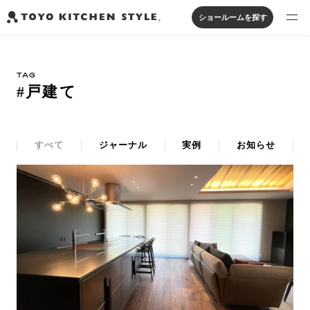
ショールームを探す
製品を探す
TAG
オープンキッチン
アイランドキッチン
システムキッチン
#戸建て
実例から探す
ペニンシュラキッチン
壁付けキッチン
対面キッチン
家具・照明・タイル
セパレートキッチン
並列型キッチン
バス・洗面
私たちについて
すべて
ジャーナル
実例
お知らせ
ジャーナルを読む
オンラインストア
お知らせ
カタログを見る
よくあるご質問