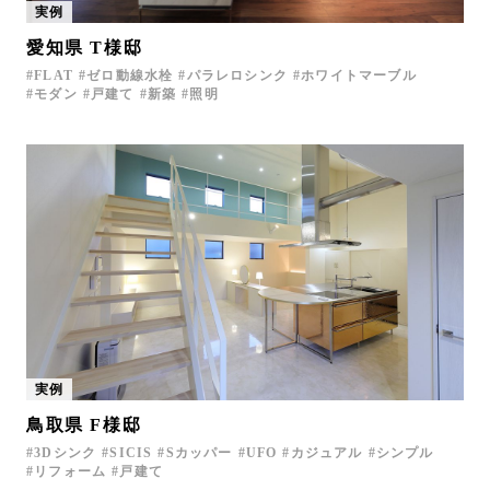
実例
愛知県 T様邸
FLAT
ゼロ動線水栓
パラレロシンク
ホワイトマーブル
モダン
戸建て
新築
照明
実例
鳥取県 F様邸
3Dシンク
SICIS
Sカッパー
UFO
カジュアル
シンプル
リフォーム
戸建て