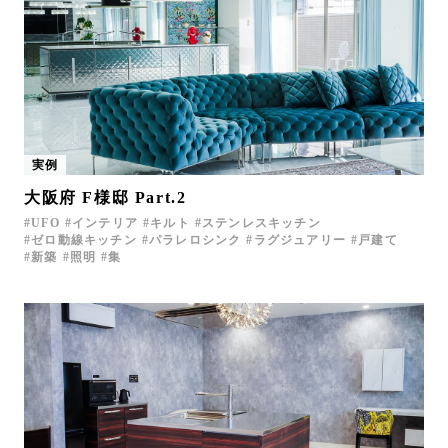
実例
大阪府 F様邸 Part.2
UFO
インテリア
キルト
ステンレスキッチン
ゼロ動線キッチン
パラレロシンク
ラグジュアリー
戸建て
新築
照明
集