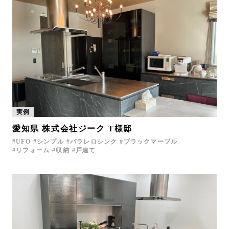
実例
愛知県 株式会社ジーク T様邸
UFO
シンプル
パラレロシンク
ブラックマーブル
リフォーム
収納
戸建て