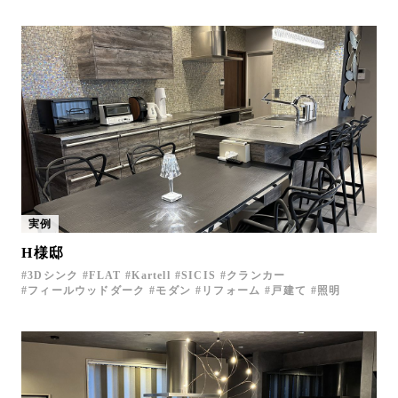
実例
H様邸
3Dシンク
FLAT
Kartell
SICIS
クランカー
フィールウッドダーク
モダン
リフォーム
戸建て
照明