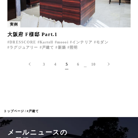
実例
大阪府 F様邸 Part.1
DRESSCORE
Kartell
moooi
インテリア
モダン
ラグジュアリー
戸建て
新築
照明
3
4
5
6
10
...
トップページ
#戸建て
メールニュースの