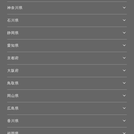
東京ショールーム
神奈川県
カルテル東京
[移転準備のため休館中]トーヨーキッチンスタイルショップ箱根
モーイ東京
石川県
キーブー東京
金沢ショールーム
静岡県
FLOS｜フロスデザインスペース青山
新宿高島屋トーヨーキッチンスタイル
トーヨーキッチンスタイルショップ浜松
愛知県
名古屋ショールーム
京都府
京都ショールーム
大阪府
トーヨーキッチンスタイルショップ京都東
大阪ショールーム
鳥取県
[閉館]米子ショールーム
岡山県
岡山ショールーム
広島県
広島ショールーム
香川県
高松ショールーム
福岡県