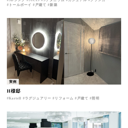
トールボーイ
戸建て
新築
実例
H様邸
Kartell
ラグジュアリー
リフォーム
戸建て
照明