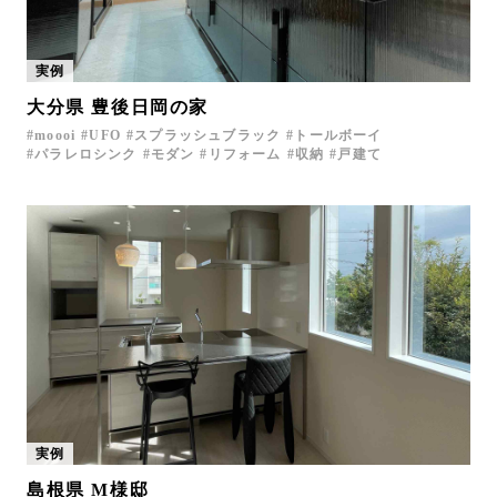
実例
大分県 豊後日岡の家
moooi
UFO
スプラッシュブラック
トールボーイ
パラレロシンク
モダン
リフォーム
収納
戸建て
実例
島根県 M様邸