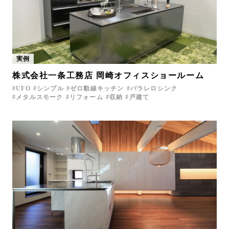
実例
株式会社一条工務店 岡崎オフィスショールーム
UFO
シンプル
ゼロ動線キッチン
パラレロシンク
メタルスモーク
リフォーム
収納
戸建て