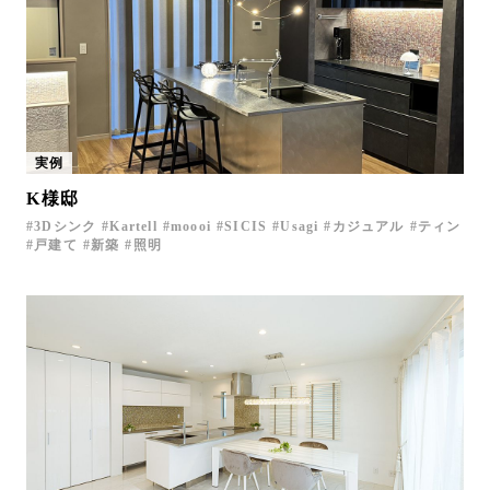
実例
K様邸
3Dシンク
Kartell
moooi
SICIS
Usagi
カジュアル
ティン
戸建て
新築
照明