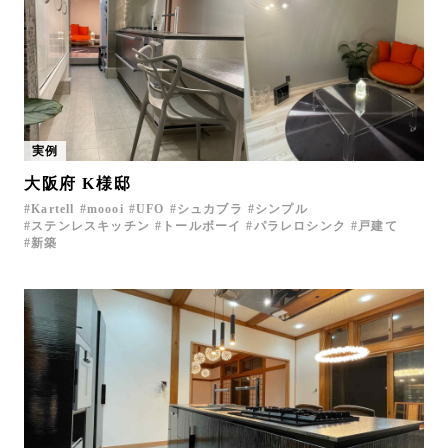
実例
大阪府 K様邸
Kartell
moooi
UFO
シュカブラ
シンプル
ステンレスキッチン
トールボーイ
パラレロシンク
戸建て
新築