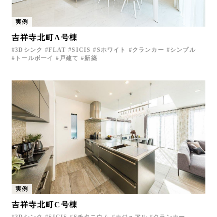
実例
吉祥寺北町A号棟
3Dシンク
FLAT
SICIS
Sホワイト
クランカー
シンプル
トールボーイ
戸建て
新築
実例
吉祥寺北町C号棟
3Dシンク
SICIS
Sチタニウム
カジュアル
クランカー