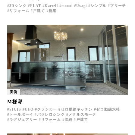
3Dシンク
FLAT
Kartell
moooi
Usagi
シンプル
ブリーチ
リフォーム
戸建て
新築
実例
M様邸
SICIS
UFO
クランカー
ゼロ動線キッチン
ゼロ動線水栓
トールボーイ
パラレロシンク
メタルスモーク
ラグジュアリー
リフォーム
収納
戸建て