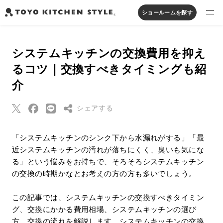
ショールームを探す
製品を探す
システムキッチンの交換費用を抑え
オープンキッチン
アイランドキッチン
システムキッチン
るコツ｜交換すべきタイミングも紹
実例から探す
ペニンシュラキッチン
壁付けキッチン
対面キッチン
家具・照明・タイル
介
セパレートキッチン
並列型キッチン
バス・洗面
私たちについて
シェアする
ジャーナルを読む
Threads
「システムキッチンのシンク下から水漏れがする」「最
近システムキッチンの汚れが落ちにくく、臭いも気にな
Pinterest
オンラインストア
る」という悩みをお持ちで、そろそろシステムキッチン
はてなブックマー
の交換の時期かなとお考えの方の方も多いでしょう。
ク
お知らせ
Eメールで送信
この記事では、システムキッチンの交換すべきタイミン
カタログを見る
グ、交換にかかる費用相場、システムキッチンの選び
URLをコピー
よくあるご質問
方、交換の流れを解説します。システムキッチンの交換