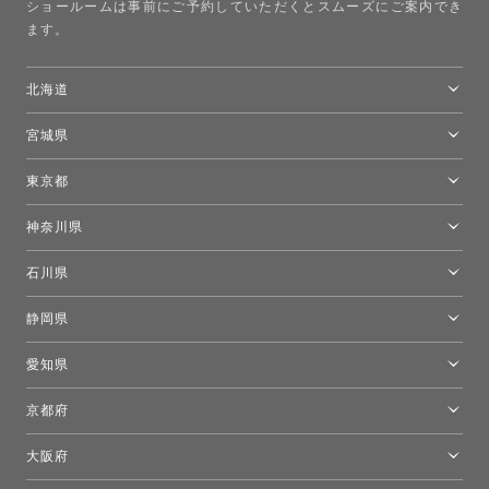
ショールームは事前にご予約していただくとスムーズにご案内でき
ます。
北海道
トーヨーキッチンスタイルショップ札幌
宮城県
仙台ショールーム
東京都
東京ショールーム
神奈川県
カルテル東京
[移転準備のため休館中]トーヨーキッチンスタイルショップ箱根
モーイ東京
石川県
キーブー東京
金沢ショールーム
静岡県
FLOS｜フロスデザインスペース青山
新宿高島屋トーヨーキッチンスタイル
トーヨーキッチンスタイルショップ浜松
愛知県
名古屋ショールーム
京都府
京都ショールーム
大阪府
トーヨーキッチンスタイルショップ京都東
大阪ショールーム