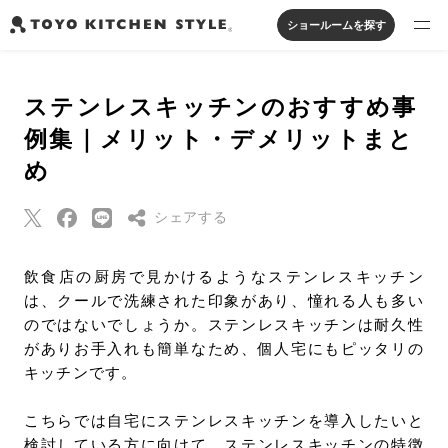
ショールームを探す
製品を探す
ステンレスキッチンのおすすめ事
オープンキッチン
アイランドキッチン
システムキッチン
例集｜メリット・デメリットまと
実例から探す
ペニンシュラキッチン
壁付けキッチン
対面キッチン
家具・照明・タイル
め
セパレートキッチン
並列型キッチン
バス・洗面
私たちについて
シェアする
ジャーナルを読む
Threads
飲食店の厨房で見かけるようなステンレスキッチン
は、クールで洗練された印象があり、憧れる人も多い
Pinterest
オンラインストア
のではないでしょうか。ステンレスキッチンは耐久性
はてなブックマー
がありお手入れも簡単なため、個人宅にもピッタリの
ク
キッチンです。
お知らせ
Eメールで送信
カタログを見る
こちらでは自宅にステンレスキッチンを導入したいと
URLをコピー
よくあるご質問
検討している方に向けて、ステンレスキッチンの特徴