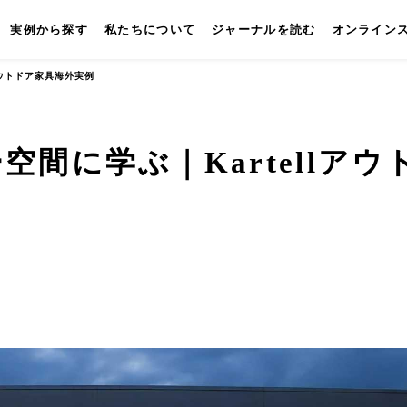
実例から探す
私たちについて
ジャーナルを読む
オンライン
アウトドア家具海外実例
間に学ぶ｜Kartellアウ
キッチン
壁付けキッチン
対面キッチン
セパレートキッチン
並