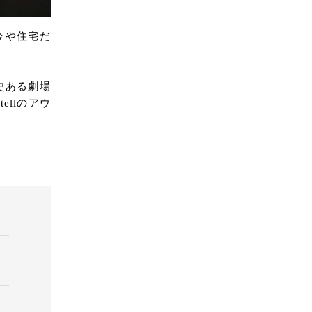
今や住宅だ
歴史ある劇場
ellのアウ