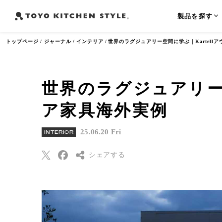
製品を探す
トップページ
ジャーナル
インテリア
世界のラグジュアリー空間に学ぶ｜Kartell
世界のラグジュアリー空
よく検索されるワード
ア家具海外実例
オープンキッチン
アイランドキッチン
ペニンシュラ
25.06.20 Fri
INTERIOR
シェアする
Threads
Pinterest
はてなブックマー