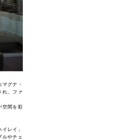
m（マグナ・
され、ファ
が空間を彩
ハイレイ」
ブルやチェ