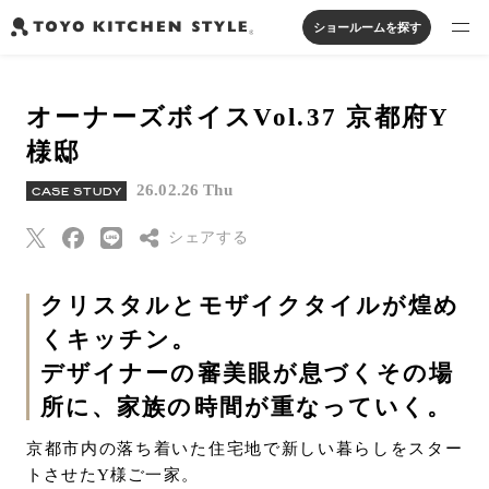
ショールームを探す
製品を探す
オーナーズボイスVol.37 京都府Y
オープンキッチン
アイランドキッチン
システムキッチン
様邸
実例から探す
ペニンシュラキッチン
壁付けキッチン
対面キッチン
家具・照明・タイル
26.02.26 Thu
CASE STUDY
セパレートキッチン
並列型キッチン
バス・洗面
私たちについて
シェアする
ジャーナルを読む
Threads
クリスタルとモザイクタイルが煌め
くキッチン。
Pinterest
オンラインストア
デザイナーの審美眼が息づくその場
はてなブックマー
ク
所に、家族の時間が重なっていく。
お知らせ
Eメールで送信
京都市内の落ち着いた住宅地で新しい暮らしをスター
カタログを見る
URLをコピー
トさせたY様ご一家。
よくあるご質問