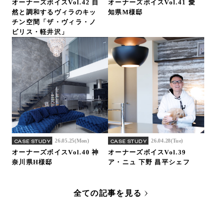
オーナーズボイスVol.42 自
オーナーズボイスVol.41 愛
然と調和するヴィラのキッ
知県M様邸
チン空間「ザ・ヴィラ・ノ
ビリス・軽井沢」
26.05.25(Mon)
26.04.28(Tue)
CASE STUDY
CASE STUDY
オーナーズボイスVol.40 神
オーナーズボイスVol.39
奈川県H様邸
ア・ニュ 下野 昌平シェフ
全ての記事を見る