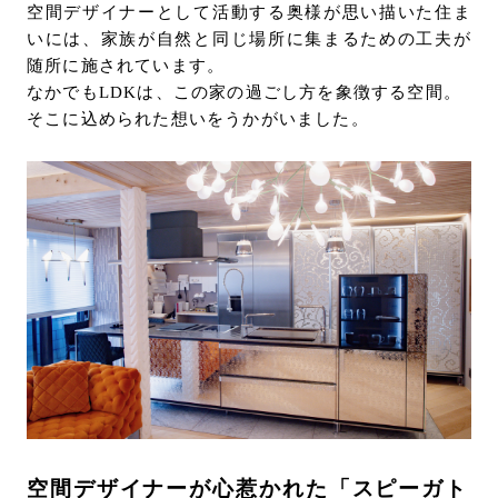
空間デザイナーとして活動する奥様が思い描いた住ま
お問い合わせ
いには、家族が自然と同じ場所に集まるための工夫が
サポート
随所に施されています。
LANGUAGE :
EN
なかでもLDKは、この家の過ごし方を象徴する空間。
JP
CN
そこに込められた想いをうかがいました。
オンライン見積もり
ショールームを探す
空間デザイナーが心惹かれた「スピーガト