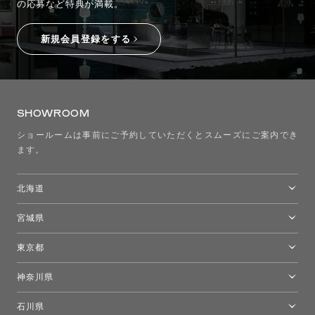
の応募など特典が満載。
新規会員登録をする
SHOWROOM
ショールームは事前にご予約していただくとスムーズにご案内でき
ます。
北海道
トーヨーキッチンスタイルショップ札幌
宮城県
仙台ショールーム
東京都
東京ショールーム
神奈川県
カルテル東京
[移転準備のため休館中]トーヨーキッチンスタイルショップ箱根
モーイ東京
石川県