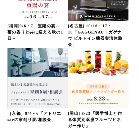
[福岡]9/6・7「重陽の宴～
[名古屋] 10/16・17・
菊の香りと共に迎える秋の1
18「GAGGENAU｜ガゲナ
日～」
ウ ビルトイン機器実演体験
会」
［京都］9/4～6「アトリエ
[岡山] 8/23「医学博士と作
saeの家創り展/相談会」
る体質別薬膳フルーツビネ
ガー作り」