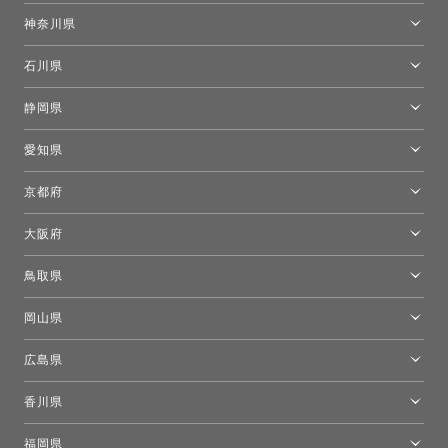
東京ショールーム
神奈川県
カルテル東京
[移転準備のため休館中]トーヨーキッチンスタイルショップ箱根
モーイ東京
石川県
キーブー東京
金沢ショールーム
静岡県
FLOS｜フロスデザインスペース青山
新宿高島屋トーヨーキッチンスタイル
トーヨーキッチンスタイルショップ浜松
愛知県
名古屋ショールーム
京都府
京都ショールーム
大阪府
トーヨーキッチンスタイルショップ京都東
大阪ショールーム
鳥取県
[閉館]米子ショールーム
岡山県
岡山ショールーム
広島県
広島ショールーム
香川県
高松ショールーム
福岡県