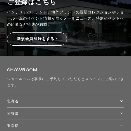
ご登録はこちら
インテリアのトレンド、海外ブランドの最新コレクションやショ
ールームのイベント情報が
届くメールニュース、特別イベントへ
の応募など特典が満載。
新規会員登録をする
SHOWROOM
ショールームは事前にご予約していただくとスムーズにご案内でき
ます。
北海道
トーヨーキッチンスタイルショップ札幌
宮城県
仙台ショールーム
東京都