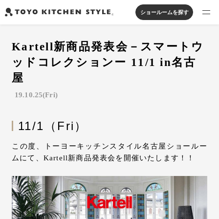
ショールームを探す
製品を探す
Kartell新商品発表会－スマートウ
オープンキッチン
アイランドキッチン
システムキッチン
ッドコレクションー 11/1 in名古
実例から探す
ペニンシュラキッチン
壁付けキッチン
対面キッチン
家具・照明・タイル
屋
セパレートキッチン
並列型キッチン
バス・洗面
19.10.25(Fri)
私たちについて
11/1（Fri）
ジャーナルを読む
この度、トーヨーキッチンスタイル名古屋ショールー
オンラインストア
ムにて、Kartell新商品発表会を開催いたします！！
お知らせ
カタログを見る
よくあるご質問