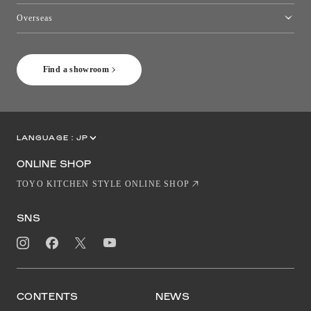
Toyo Kitchen Style Shop Okinawa
Overseas
［Coming Soon] Toyo Kitchen Style Shop New York
Find a showroom
LANGUAGE :
JP
EN
CN
ONLINE SHOP
TOYO KITCHEN STYLE ONLINE SHOP
SNS
CONTENTS
NEWS