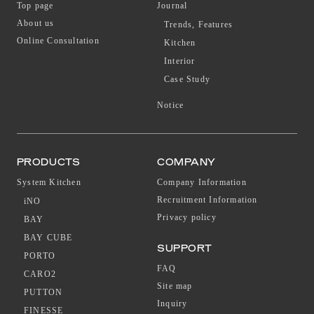
Top page
Journal
About us
Trends, Features
Online Consultation
Kitchen
Interior
Case Study
Notice
PRODUCTS
COMPANY
System Kitchen
Company Information
Recruitment Information
iNO
Privacy policy
BAY
BAY CUBE
SUPPORT
PORTO
FAQ
CARO2
Site map
PUTTON
Inquiry
FINESSE