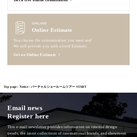
ONLINE
Online Estimate
You choose the customization you want and
We will provide you with a brief Estimate
Get an Online Estimate
Top page
Notice
バーチャルショールームツアー START
Email news
Register here
This e-mail newsletter provides information on interior design
trends, the latest collections of international brands, and showroom