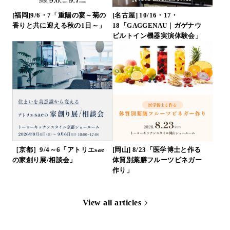
[福岡]9/6・7「重陽の宴～菊の
[名古屋] 10/16・17・
香りと共に迎える秋の1日～」
18「GAGGENAU｜ガゲナウ
ビルトイン機器実演体験会」
［京都］9/4～6「アトリエsae
[岡山] 8/23「医学博士と作る
の家創り展/相談会」
体質別薬膳フルーツビネガー
作り」
View all articles