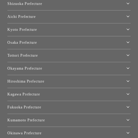
Shizuoka Prefecture
FLOS｜Floss Design Space Aoyama
Shinjuku Takashimaya Toyo Kitchen Style
Toyo Kitchen Style Shop Hamamatsu
Aichi Prefecture
Nagoya Showroom
Kyoto Prefecture
Kyoto Showroom
Osaka Prefecture
Toyo Kitchen Style Shop Kyoto East
Osaka Showroom
Tottori Prefecture
[Closed]Yonago Showroom
Okayama Prefecture
Okayama Showroom
Hiroshima Prefecture
Hiroshima Showroom
Kagawa Prefecture
Takamatsu Showroom
Fukuoka Prefecture
Fukuoka Showroom
Kumamoto Prefecture
Kumamoto Showroom
Okinawa Prefecture