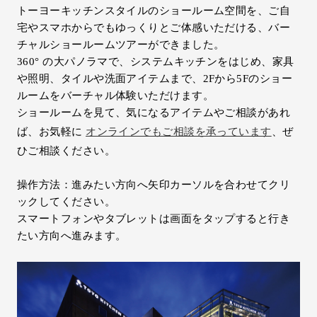
トーヨーキッチンスタイルのショールーム空間を、ご自
Inquiry
宅やスマホからでもゆっくりとご体感いただける、バー
Support
チャルショールームツアーができました。
LANGUAGE :
​ ​
JP
360° の大パノラマで、システムキッチンをはじめ、家具
EN
CN
や照明、タイルや洗面アイテムまで、2Fから5Fのショー
ルームをバーチャル体験いただけます。
ショールームを見て、気になるアイテムやご相談があれ
ば、お気軽に
オンラインでもご相談を承っています
、ぜ
ひご相談ください。
操作方法：進みたい方向へ矢印カーソルを合わせてクリ
ックしてください。
スマートフォンやタブレットは画面をタップすると行き
たい方向へ進みます。
Online Estimate
Find a showroom