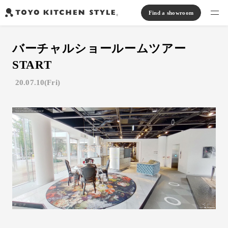
Find a showroom
Find products
バーチャルショールームツアー
Open kitchen
Island kitchen
Peninsula kitchen
Wall Kitchen
System Kitchen
START
Case study
Communication kitchen
Separate kitchen
Parallel kitchen
Furniture, Lighting, Tiles
20.07.10(Fri)
Bath, Washroom
About us
Read Journal
Online Store
Notice
View catalog
FAQ