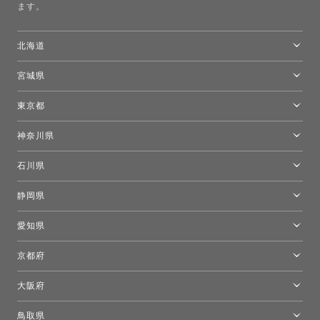
ます。
北海道
トーヨーキッチンスタイルショップ札幌
宮城県
仙台ショールーム
東京都
東京ショールーム
神奈川県
カルテル東京
[移転準備のため休館中]トーヨーキッチンスタイルショップ箱根
モーイ東京
石川県
キーブー東京
金沢ショールーム
静岡県
FLOS｜フロスデザインスペース青山
新宿高島屋トーヨーキッチンスタイル
トーヨーキッチンスタイルショップ浜松
愛知県
名古屋ショールーム
京都府
京都ショールーム
大阪府
トーヨーキッチンスタイルショップ京都東
大阪ショールーム
鳥取県