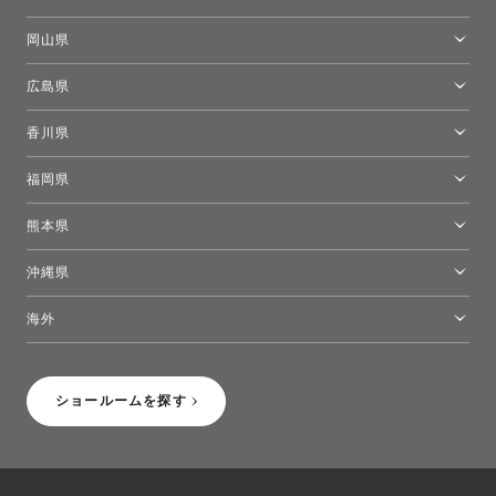
[閉館]米子ショールーム
岡山県
岡山ショールーム
広島県
広島ショールーム
香川県
高松ショールーム
福岡県
福岡ショールーム
熊本県
熊本ショールーム
沖縄県
トーヨーキッチンスタイルショップ沖縄
海外
［Coming Soon］トーヨーキッチンスタイルショップニューヨーク
ショールームを探す