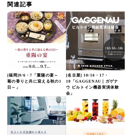
関連記事
[福岡]9/6・7「重陽の宴～
[名古屋] 10/16・17・
菊の香りと共に迎える秋の1
18「GAGGENAU｜ガゲナ
日～」
ウ ビルトイン機器実演体験
会」