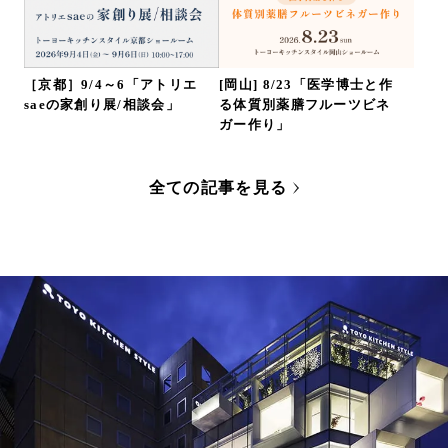
［京都］9/4～6「アトリエ
[岡山] 8/23「医学博士と作
saeの家創り展/相談会」
る体質別薬膳フルーツビネ
ガー作り」
全ての記事を見る