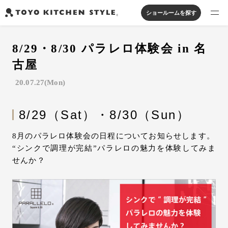
ショールームを探す
製品を探す
8/29・8/30 パラレロ体験会 in 名
オープンキッチン
アイランドキッチン
システムキッチン
古屋
実例から探す
ペニンシュラキッチン
壁付けキッチン
対面キッチン
家具・照明・タイル
20.07.27(Mon)
セパレートキッチン
並列型キッチン
バス・洗面
私たちについて
8/29（Sat）・8/30（Sun）
ジャーナルを読む
8月のパラレロ体験会の日程についてお知らせします。
“シンクで調理が完結”パラレロの魅力を体験してみま
せんか？
オンラインストア
お知らせ
カタログを見る
よくあるご質問