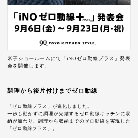
お問い合わせ
サポート
LANGUAGE :
JP
EN
CN
米子ショールームにて「iNOゼロ動線プラス」発表
会を開催します。
調理から後片付けまでゼロ動線
「ゼロ動線プラス」が進化しました。
一歩も動かずに調理が完結するゼロ動線キッチンに収
納が加わり、調理から収納までのゼロ動線を実現した
オンライン見積もり
ショールームを探す
「ゼロ動線プラス」。