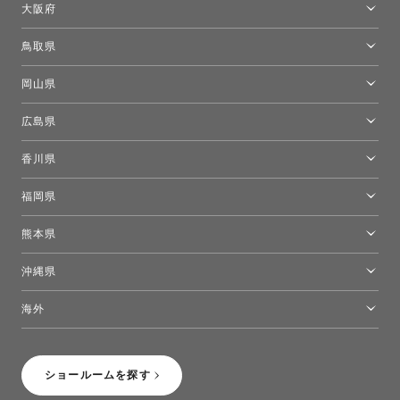
大阪府
トーヨーキッチンスタイルショップ京都東
大阪ショールーム
鳥取県
[閉館]米子ショールーム
岡山県
岡山ショールーム
広島県
広島ショールーム
香川県
高松ショールーム
福岡県
福岡ショールーム
熊本県
熊本ショールーム
沖縄県
トーヨーキッチンスタイルショップ沖縄
海外
［Coming Soon］トーヨーキッチンスタイルショップニューヨーク
ショールームを探す