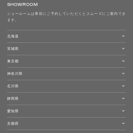
SHOWROOM
ショールームは事前にご予約していただくとスムーズにご案内でき
ます。
北海道
トーヨーキッチンスタイルショップ札幌
宮城県
仙台ショールーム
東京都
東京ショールーム
神奈川県
カルテル東京
[移転準備のため休館中]トーヨーキッチンスタイルショップ箱根
モーイ東京
石川県
キーブー東京
金沢ショールーム
静岡県
FLOS｜フロスデザインスペース青山
新宿高島屋トーヨーキッチンスタイル
トーヨーキッチンスタイルショップ浜松
愛知県
名古屋ショールーム
京都府
京都ショールーム