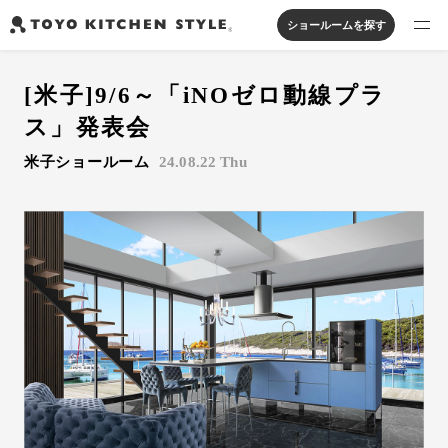
ショールームを探す
製品を探す
[米子]9/6～「iNOゼロ動線プラ
オープンキッチン
アイランドキッチン
システムキッチン
ス」発表会
実例から探す
ペニンシュラキッチン
壁付けキッチン
対面キッチン
家具・照明・タイル
米子ショールーム
24.08.22 Thu
セパレートキッチン
並列型キッチン
バス・洗面
私たちについて
ジャーナルを読む
オンラインストア
お知らせ
カタログを見る
よくあるご質問