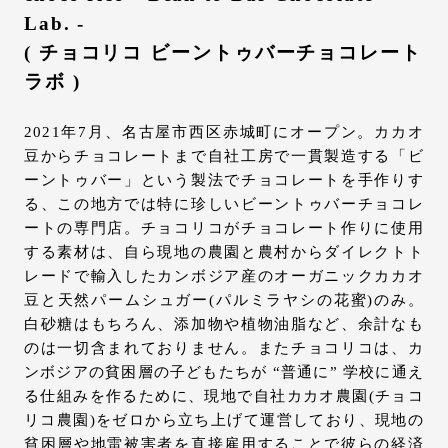
Lab. -
( チョコリコ ビーントゥバーチョコレート
ラボ )
2021年7月、名古屋市西区赤城町にオープン。カカオ
豆からチョコレートまで自社工房で一貫製造する「ビ
ーントゥバー」という製法でチョコレートを手作りす
る、この地方では特に珍しいビーントゥバーチョコレ
ートの専門店。チョコリコがチョコレート作りに使用
する素材は、自ら現地の農園と農村からダイレクトト
レードで輸入したカンボジア産のオーガニックカカオ
豆と天然パームシュガー(パルミラヤシの花蜜)のみ。
白砂糖はもちろん、添加物や植物油脂など、余計なも
のは一切含まれておりません。またチョコリコは、カ
ンボジアの貧困層の子どもたちが “普通に” 学校に通え
る仕組みを作るために、現地で自社カカオ農園(チョコ
リコ農園)をゼロから立ち上げて運営しており、現地の
貧困層や地雷被害者を直接雇用することで彼らの経済