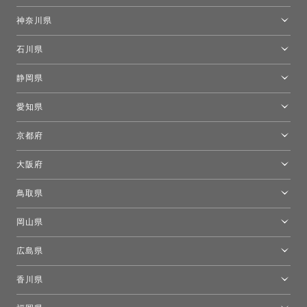
東京ショールーム
神奈川県
カルテル東京
[移転準備のため休館中]トーヨーキッチンスタイルショップ箱根
モーイ東京
石川県
キーブー東京
金沢ショールーム
静岡県
FLOS｜フロスデザインスペース青山
新宿高島屋トーヨーキッチンスタイル
トーヨーキッチンスタイルショップ浜松
愛知県
名古屋ショールーム
京都府
京都ショールーム
大阪府
トーヨーキッチンスタイルショップ京都東
大阪ショールーム
鳥取県
[閉館]米子ショールーム
岡山県
岡山ショールーム
広島県
広島ショールーム
香川県
高松ショールーム