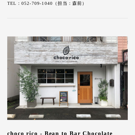
TEL：052-709-1040（担当：森前）
choco rico - Bean to Bar Chocolate