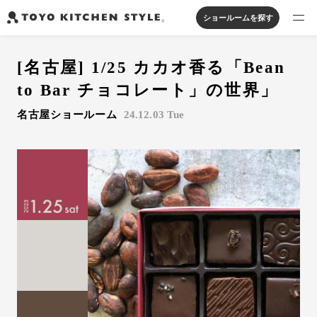
ショールームを探す
製品を探す
[名古屋] 1/25 カカオ香る「Bean
オープンキッチン
アイランドキッチン
システムキッチン
to Bar チョコレート」の世界」
実例から探す
ペニンシュラキッチン
壁付けキッチン
対面キッチン
家具・照明・タイル
名古屋ショールーム
24.12.03 Tue
セパレートキッチン
並列型キッチン
バス・洗面
私たちについて
ジャーナルを読む
オンラインストア
お知らせ
カタログを見る
よくあるご質問