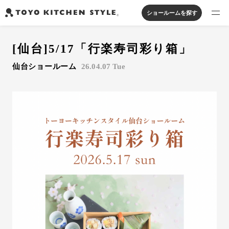
ショールームを探す
製品を探す
[仙台]5/17「行楽寿司彩り箱」
オープンキッチン
アイランドキッチン
システムキッチン
仙台ショールーム
26.04.07 Tue
実例から探す
ペニンシュラキッチン
壁付けキッチン
対面キッチン
家具・照明・タイル
セパレートキッチン
並列型キッチン
バス・洗面
私たちについて
ジャーナルを読む
オンラインストア
お知らせ
カタログを見る
よくあるご質問