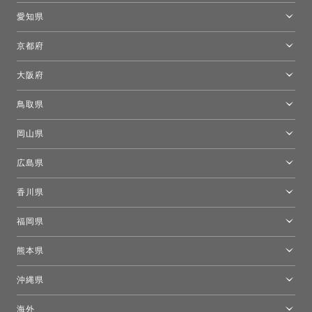
新宿高島屋トーヨーキッチンスタイル
トーヨーキッチンスタイルショップ浜松
愛知県
名古屋ショールーム
京都府
京都ショールーム
大阪府
トーヨーキッチンスタイルショップ京都東
大阪ショールーム
鳥取県
[閉館]米子ショールーム
岡山県
岡山ショールーム
広島県
広島ショールーム
香川県
高松ショールーム
福岡県
福岡ショールーム
熊本県
熊本ショールーム
沖縄県
トーヨーキッチンスタイルショップ沖縄
海外