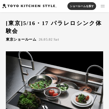
ショールームを探す
製品を探す
[東京]5/16・17 パラレロシンク体
オープンキッチン
アイランドキッチン
システムキッチン
験会
実例から探す
ペニンシュラキッチン
壁付けキッチン
対面キッチン
家具・照明・タイル
東京ショールーム
26.05.02 Sat
セパレートキッチン
並列型キッチン
バス・洗面
私たちについて
ジャーナルを読む
オンラインストア
お知らせ
カタログを見る
よくあるご質問