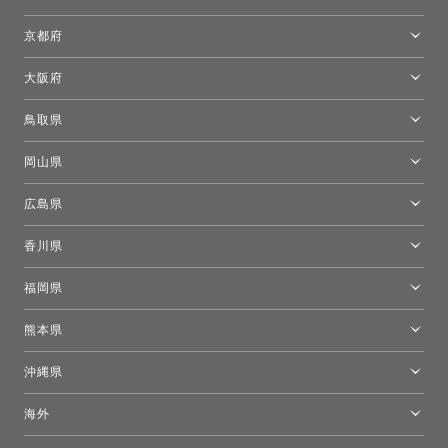
名古屋ショールーム
京都府
京都ショールーム
大阪府
トーヨーキッチンスタイルショップ京都東
大阪ショールーム
鳥取県
[閉館]米子ショールーム
岡山県
岡山ショールーム
広島県
広島ショールーム
香川県
高松ショールーム
福岡県
福岡ショールーム
熊本県
熊本ショールーム
沖縄県
トーヨーキッチンスタイルショップ沖縄
海外
［Coming Soon］トーヨーキッチンスタイルショップニューヨーク