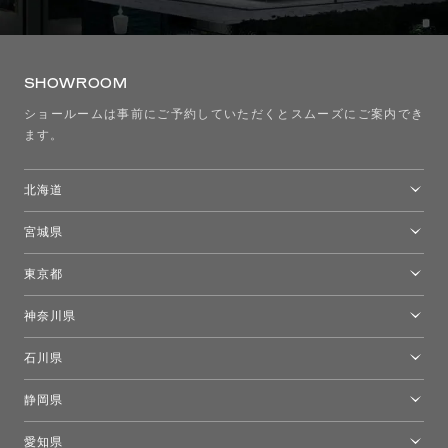
SHOWROOM
ショールームは事前にご予約していただくとスムーズにご案内でき
ます。
北海道
トーヨーキッチンスタイルショップ札幌
宮城県
仙台ショールーム
東京都
東京ショールーム
神奈川県
カルテル東京
[移転準備のため休館中]トーヨーキッチンスタイルショップ箱根
モーイ東京
石川県
キーブー東京
金沢ショールーム
静岡県
FLOS｜フロスデザインスペース青山
新宿高島屋トーヨーキッチンスタイル
トーヨーキッチンスタイルショップ浜松
愛知県