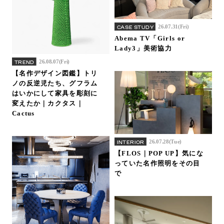
26.07.31(Fri)
CASE STUDY
Abema TV「Girls or
Lady3」美術協力
26.08.07(Fri)
TREND
【名作デザイン図鑑】トリ
ノの反逆児たち、グフラム
はいかにして家具を彫刻に
変えたか｜カクタス｜
Cactus
26.07.28(Tue)
INTERIOR
【FLOS｜POP UP】気にな
っていた名作照明をその目
で