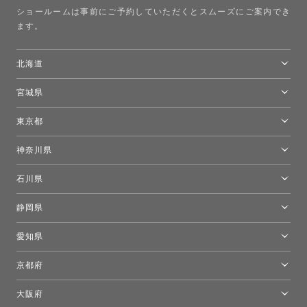
ショールームは事前にご予約していただくとスムーズにご案内でき
ます。
北海道
トーヨーキッチンスタイルショップ札幌
宮城県
仙台ショールーム
東京都
東京ショールーム
神奈川県
カルテル東京
[移転準備のため休館中]トーヨーキッチンスタイルショップ箱根
モーイ東京
石川県
キーブー東京
金沢ショールーム
静岡県
FLOS｜フロスデザインスペース青山
新宿高島屋トーヨーキッチンスタイル
トーヨーキッチンスタイルショップ浜松
愛知県
名古屋ショールーム
京都府
京都ショールーム
大阪府
トーヨーキッチンスタイルショップ京都東