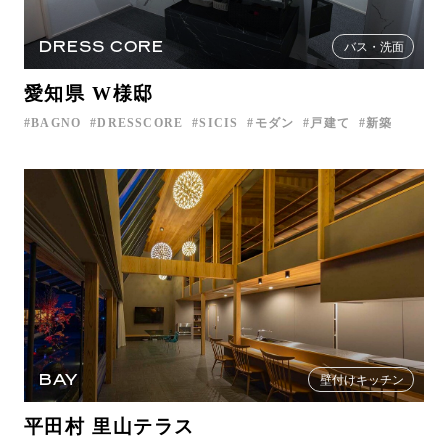
DRESS CORE
バス・洗面
愛知県 W様邸
BAGNO
DRESSCORE
SICIS
モダン
戸建て
新築
BAY
壁付けキッチン
平田村 里山テラス