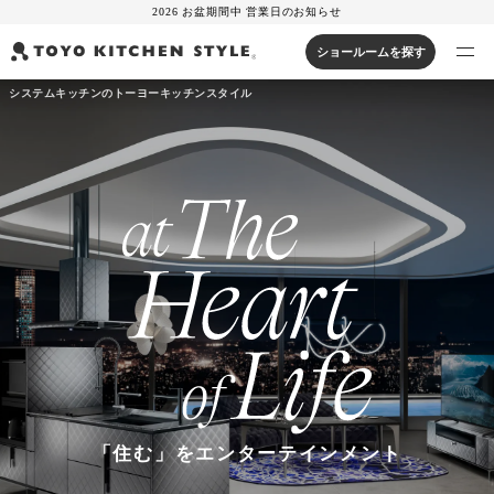
2026 お盆期間中 営業日のお知らせ
ショールームを探す
システムキッチンのトーヨーキッチンスタイル
製品を探す
オープンキッチン
アイランドキッチン
システムキッチン
実例から探す
ペニンシュラキッチン
壁付けキッチン
対面キッチン
家具・照明・タイル
セパレートキッチン
並列型キッチン
バス・洗面
私たちについて
ジャーナルを読む
オンラインストア
「住む」をエンターテインメント
お知らせ
カタログを見る