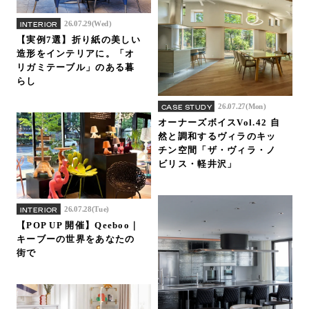
26.07.29(Wed)
INTERIOR
【実例7選】折り紙の美しい
造形をインテリアに。「オ
リガミテーブル」のある暮
らし
26.07.27(Mon)
CASE STUDY
オーナーズボイスVol.42 自
然と調和するヴィラのキッ
チン空間「ザ・ヴィラ・ノ
ビリス・軽井沢」
26.07.28(Tue)
INTERIOR
【POP UP 開催】Qeeboo｜
キーブーの世界をあなたの
街で