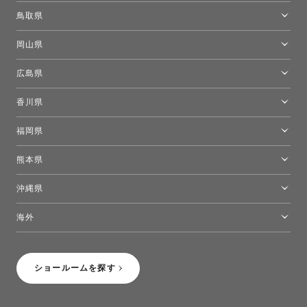
大阪ショールーム
鳥取県
[閉館]米子ショールーム
岡山県
岡山ショールーム
広島県
広島ショールーム
香川県
高松ショールーム
福岡県
福岡ショールーム
熊本県
熊本ショールーム
沖縄県
トーヨーキッチンスタイルショップ沖縄
海外
［Coming Soon］トーヨーキッチンスタイルショップニューヨーク
ショールームを探す