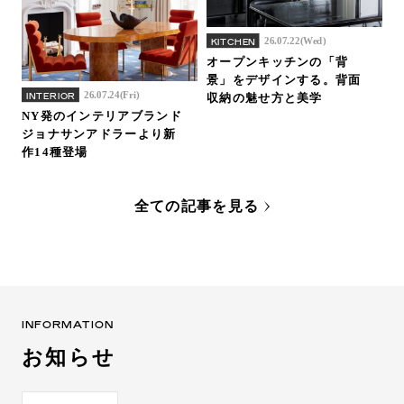
26.07.22(Wed)
KITCHEN
オープンキッチンの「背
景」をデザインする。背面
26.07.24(Fri)
INTERIOR
収納の魅せ方と美学
NY発のインテリアブランド
ジョナサンアドラーより新
作14種登場
全ての記事を見る
INFORMATION
お知らせ