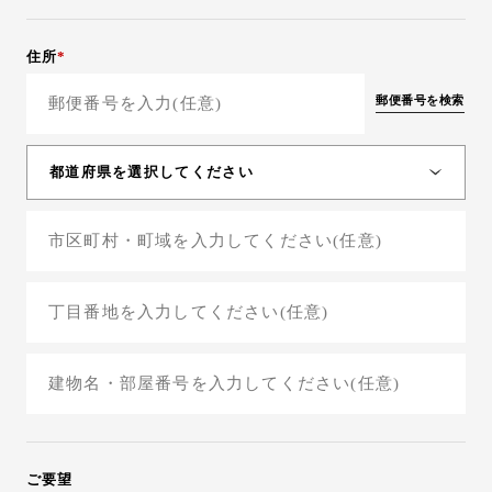
40~49才
50~59才
住所
60~69才
郵便番号を検索
70才以上
都道府県を選択してください
北海道
青森県
岩手県
宮城県
秋田県
山形県
福島県
ご要望