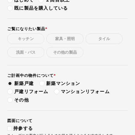
11:00
既に製品を購入している
11:30
12:00
ご覧になりたい製品
12:30
キッチン
家具・照明
タイル
13:00
洗面・バス
その他の製品
13:30
14:00
ご計画中の
物件について
新築戸建
新築マンション
14:30
戸建リフォーム
マンションリフォーム
15:00
その他
15:30
16:00
図面について
持参する
16:30