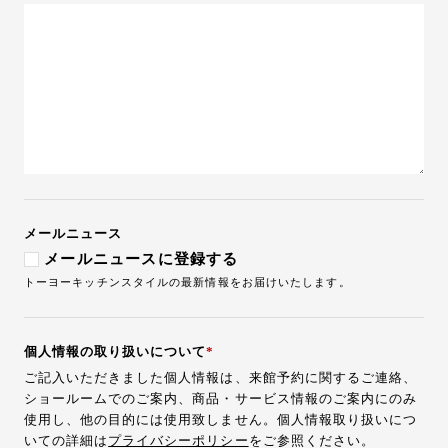
茨城県
栃木県
群馬県
埼玉県
千葉県
東京都
メールニュース
神奈川県
メールニュースに登録する
トーヨーキッチンスタイルの最新情報をお届けいたします。
新潟県
富山県
個人情報の
取り扱いについて
石川県
ご記入いただきました個人情報は、来館予約に関するご連絡、
ショールームでのご案内、商品・サービス情報のご案内にのみ
福井県
使用し、他の目的には使用致しません。個人情報取り扱いにつ
いての詳細は
プライバシーポリシー
をご参照ください。
山梨県