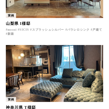
実例
山梨県 I様邸
moooi
SICIS
スプラッシュシルバー
パラレロシンク
戸建て
新築
実例
神奈川県 T様邸