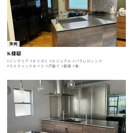
実例
K様邸
インテリア
オリガミ
カジュアル
パラレロシンク
ラスティックオーク
戸建て
新築
集