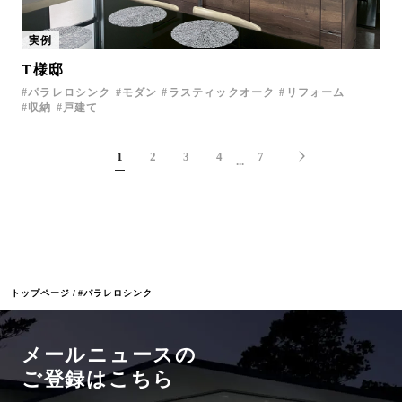
実例
T様邸
パラレロシンク
モダン
ラスティックオーク
リフォーム
収納
戸建て
1
2
3
4
7
...
トップページ
#パラレロシンク
メールニュースの
ご登録はこちら