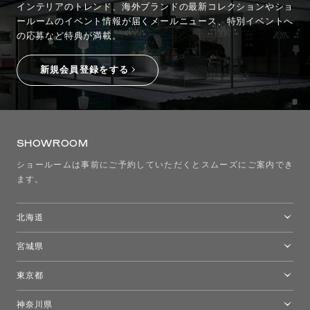
インテリアのトレンド、海外ブランドの最新コレクションやショ
ールームのイベント情報が
届くメールニュース、特別イベントへ
の応募など特典が満載。
新規会員登録をする
SHOWROOM
ショールームは事前にご予約していただくとスムーズにご案内でき
ます。
北海道
トーヨーキッチンスタイルショップ札幌
宮城県
仙台ショールーム
東京都
東京ショールーム
神奈川県