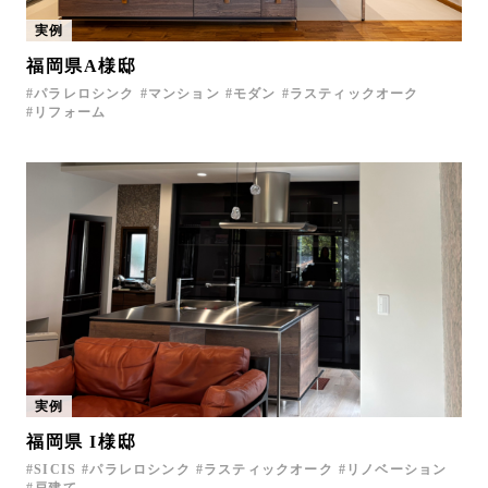
実例
福岡県A様邸
パラレロシンク
マンション
モダン
ラスティックオーク
リフォーム
実例
福岡県 I様邸
SICIS
パラレロシンク
ラスティックオーク
リノベーション
戸建て