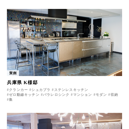
実例
兵庫県 K様邸
クランカー
シュカブラ
ステンレスキッチン
ゼロ動線キッチン
パラレロシンク
マンション
モダン
収納
集