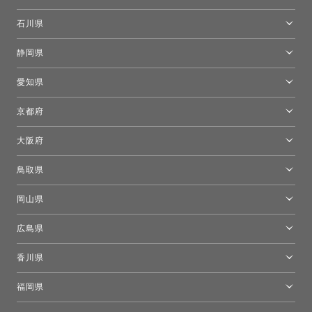
カルテル東京
[移転準備のため休館中]トーヨーキッチンスタイルショップ箱根
モーイ東京
石川県
キーブー東京
金沢ショールーム
静岡県
FLOS｜フロスデザインスペース青山
新宿高島屋トーヨーキッチンスタイル
トーヨーキッチンスタイルショップ浜松
愛知県
名古屋ショールーム
京都府
京都ショールーム
大阪府
トーヨーキッチンスタイルショップ京都東
大阪ショールーム
鳥取県
[閉館]米子ショールーム
岡山県
岡山ショールーム
広島県
広島ショールーム
香川県
高松ショールーム
福岡県
福岡ショールーム