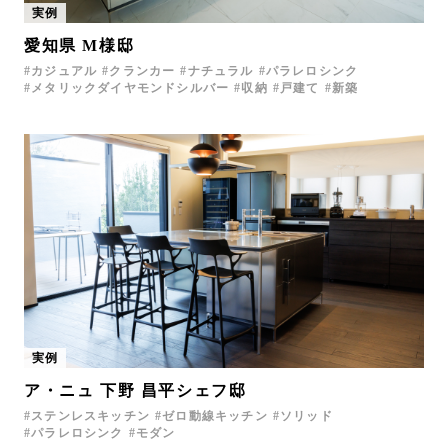
実例
お問い合わせ
愛知県 M様邸
サポート
カジュアル
クランカー
ナチュラル
パラレロシンク
LANGUAGE :
JP
メタリックダイヤモンドシルバー
収納
戸建て
新築
EN
CN
実例
ア・ニュ 下野 昌平シェフ邸
オンライン見積もり
ショールームを探す
ステンレスキッチン
ゼロ動線キッチン
ソリッド
パラレロシンク
モダン