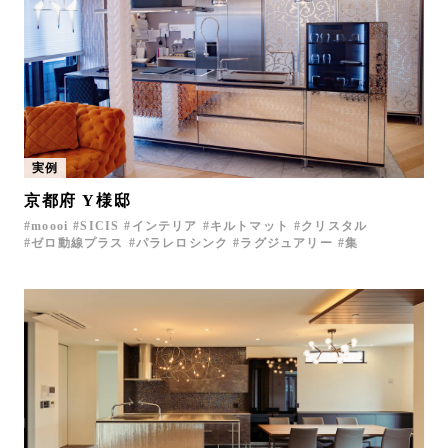
実例
京都府 Y様邸
moooi
SICIS
インテリア
キルトマット
クリスタル
ゼロ動線プラス
パラレロシンク
ラグジュアリー
集