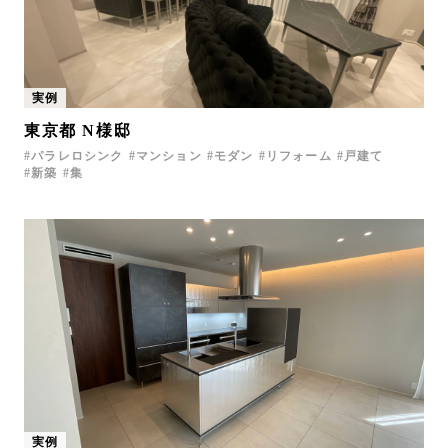
実例
東京都 N様邸
パラレロシンク
マンション
モダン
リフォーム
戸建て
新築
集
実例