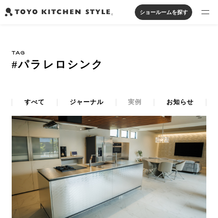
ショールームを探す
製品を探す
TAG
オープンキッチン
アイランドキッチン
システムキッチン
#パラレロシンク
実例から探す
ペニンシュラキッチン
壁付けキッチン
対面キッチン
家具・照明・タイル
セパレートキッチン
並列型キッチン
バス・洗面
私たちについて
すべて
ジャーナル
実例
お知らせ
ジャーナルを読む
オンラインストア
お知らせ
カタログを見る
よくあるご質問