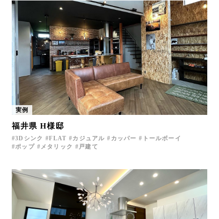
実例
福井県 H様邸
3Dシンク
FLAT
カジュアル
カッパー
トールボーイ
ポップ
メタリック
戸建て