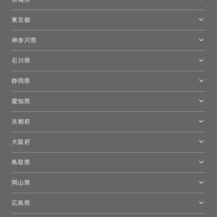
仙台ショールーム
東京都
東京ショールーム
神奈川県
カルテル東京
[移転準備のため休館中]トーヨーキッチンスタイルショップ箱根
モーイ東京
石川県
キーブー東京
金沢ショールーム
静岡県
FLOS｜フロスデザインスペース青山
新宿高島屋トーヨーキッチンスタイル
トーヨーキッチンスタイルショップ浜松
愛知県
名古屋ショールーム
京都府
京都ショールーム
大阪府
トーヨーキッチンスタイルショップ京都東
大阪ショールーム
鳥取県
[閉館]米子ショールーム
岡山県
岡山ショールーム
広島県
広島ショールーム