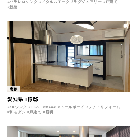
パラレロシンク
メタルスモーク
ラグジュアリー
戸建て
新築
実例
愛知県 I様邸
3Dシンク
FLAT
moooi
トールボーイ
ヌノ
リフォーム
和モダン
戸建て
照明