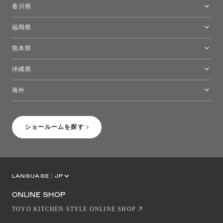
香川県
高松ショールーム
福岡県
福岡ショールーム
熊本県
熊本ショールーム
沖縄県
トーヨーキッチンスタイルショップ沖縄
海外
［Coming Soon］トーヨーキッチンスタイルショップニューヨーク
ショールームを探す
LANGUAGE :
JP
EN
CN
ONLINE SHOP
TOYO KITCHEN STYLE ONLINE SHOP