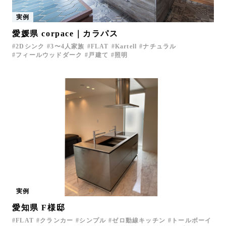
実例
愛媛県 corpace｜カラパス
2Dシンク
3〜4人家族
FLAT
Kartell
ナチュラル
フィールウッドダーク
戸建て
照明
実例
愛知県 F様邸
FLAT
クランカー
シンプル
ゼロ動線キッチン
トールボーイ