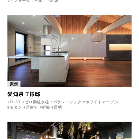
リフォーム
戸建て
新築
実例
愛知県 T様邸
FLAT
ゼロ動線水栓
パラレロシンク
ホワイトマーブル
モダン
戸建て
新築
照明