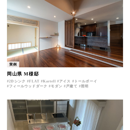
実例
岡山県 M様邸
2Dシンク
FLAT
Kartell
アイス
トールボーイ
フィールウッドダーク
モダン
戸建て
照明