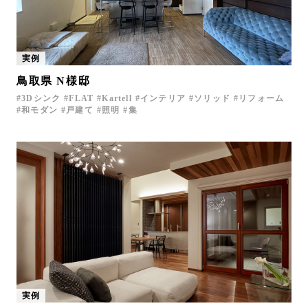
実例
鳥取県 N様邸
3Dシンク
FLAT
Kartell
インテリア
ソリッド
リフォーム
和モダン
戸建て
照明
集
実例