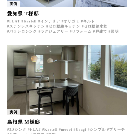
実例
お問い合わせ
愛知県 T様邸
サポート
FLAT
Kartell
インテリア
オリガミ
キルト
LANGUAGE :
JP
ステンレスキッチン
ゼロ動線キッチン
ゼロ動線水栓
EN
CN
パラレロシンク
ラグジュアリー
リフォーム
戸建て
照明
実例
島根県 M様邸
オンライン見積もり
ショールームを探す
3Dシンク
FLAT
Kartell
moooi
Usagi
シンプル
ブリーチ