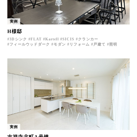
実例
H様邸
3Dシンク
FLAT
Kartell
SICIS
クランカー
フィールウッドダーク
モダン
リフォーム
戸建て
照明
実例
吉祥寺北町A号棟