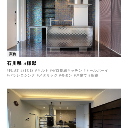
実例
石川県 S様邸
FLAT
SICIS
キルト
ゼロ動線キッチン
トールボーイ
パラレロシンク
メタリック
モダン
戸建て
新築