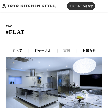
ショールームを探す
製品を探す
TAG
オープンキッチン
アイランドキッチン
システムキッチン
#FLAT
実例から探す
ペニンシュラキッチン
壁付けキッチン
対面キッチン
家具・照明・タイル
セパレートキッチン
並列型キッチン
バス・洗面
私たちについて
すべて
ジャーナル
実例
お知らせ
ジャーナルを読む
オンラインストア
お知らせ
カタログを見る
よくあるご質問