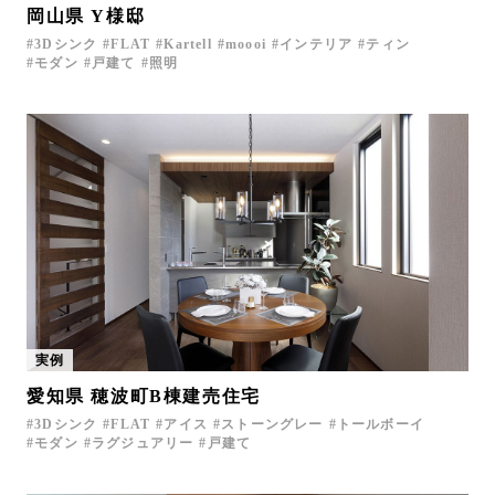
岡山県 Y様邸
3Dシンク
FLAT
Kartell
moooi
インテリア
ティン
モダン
戸建て
照明
実例
愛知県 穂波町B棟建売住宅
3Dシンク
FLAT
アイス
ストーングレー
トールボーイ
モダン
ラグジュアリー
戸建て