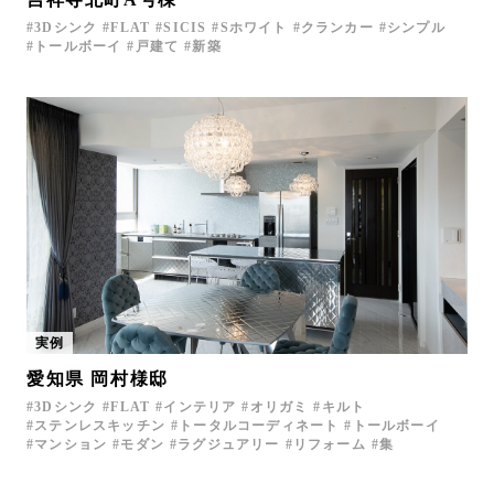
3Dシンク
FLAT
SICIS
Sホワイト
クランカー
シンプル
トールボーイ
戸建て
新築
実例
愛知県 岡村様邸
3Dシンク
FLAT
インテリア
オリガミ
キルト
ステンレスキッチン
トータルコーディネート
トールボーイ
マンション
モダン
ラグジュアリー
リフォーム
集