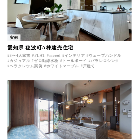
実例
愛知県 穂波町A棟建売住宅
3〜4人家族
FLAT
moooi
インテリア
ウェーブハンドル
カジュアル
ゼロ動線水栓
トールボーイ
パラレロシンク
ヘラクレウム実例
ホワイトマーブル
戸建て