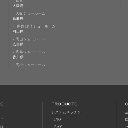
都東
大阪府
大阪ショールーム
鳥取県
[閉館]米子ショールーム
岡山県
岡山ショールーム
広島県
広島ショールーム
香川県
高松ショールーム
TS
PRODUCTS
ジ
システムキッチン
iNO
いて
BAY
相談