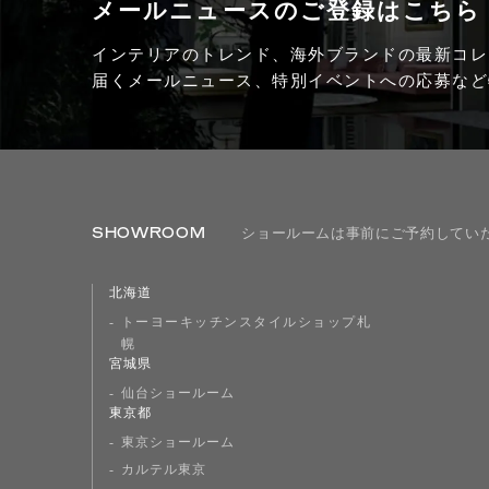
メールニュースの
ご登録はこちら
インテリアのトレンド、海外ブランドの最新コレ
届くメールニュース、特別イベントへの応募など
SHOWROOM
ショールームは事前にご予約してい
北海道
トーヨーキッチンスタイルショップ札
幌
宮城県
仙台ショールーム
東京都
東京ショールーム
カルテル東京