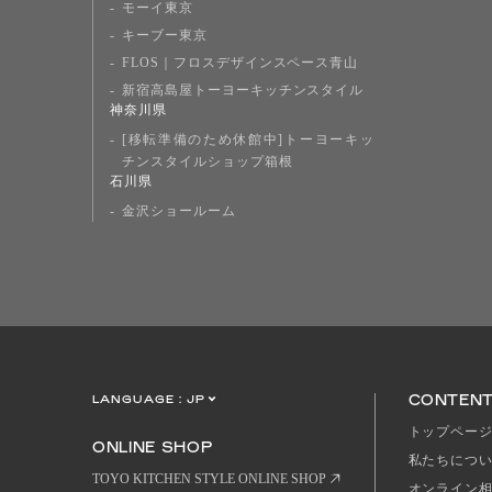
モーイ東京
キーブー東京
FLOS｜フロスデザインスペース青山
新宿高島屋トーヨーキッチンスタイル
神奈川県
[移転準備のため休館中]トーヨーキッ
チンスタイルショップ箱根
石川県
金沢ショールーム
CONTEN
LANGUAGE :
JP
EN
CN
トップペー
ONLINE SHOP
私たちにつ
TOYO KITCHEN STYLE ONLINE SHOP
オンライン