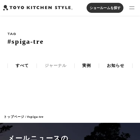
ショールームを探す
製品を探す
TAG
オープンキッチン
アイランドキッチン
システムキッチン
#spiga-tre
実例から探す
ペニンシュラキッチン
壁付けキッチン
対面キッチン
家具・照明・タイル
セパレートキッチン
並列型キッチン
バス・洗面
私たちについて
すべて
ジャーナル
実例
お知らせ
ジャーナルを読む
オンラインストア
トップページ
#spiga-tre
お知らせ
カタログを見る
メールニュースの
よくあるご質問