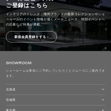
ご登録はこちら
お問い合わせ
サポート
インテリアのトレンド、海外ブランドの最新コレクションやショ
ールームのイベント情報が
届くメールニュース、特別イベントへ
LANGUAGE :
JP
の応募など特典が満載。
EN
CN
新規会員登録をする
SHOWROOM
ショールームは事前にご予約していただくとスムーズにご案内でき
ます。
北海道
トーヨーキッチンスタイルショップ札幌
宮城県
オンライン見積もり
ショールームを探す
仙台ショールーム
東京都