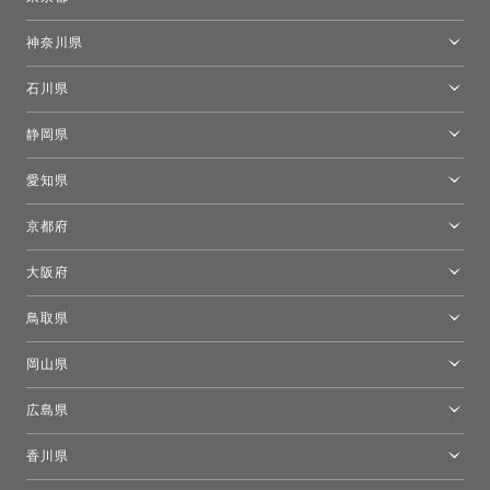
東京ショールーム
神奈川県
カルテル東京
[移転準備のため休館中]トーヨーキッチンスタイルショップ箱根
モーイ東京
石川県
キーブー東京
金沢ショールーム
静岡県
FLOS｜フロスデザインスペース青山
新宿高島屋トーヨーキッチンスタイル
トーヨーキッチンスタイルショップ浜松
愛知県
名古屋ショールーム
京都府
京都ショールーム
大阪府
トーヨーキッチンスタイルショップ京都東
大阪ショールーム
鳥取県
[閉館]米子ショールーム
岡山県
岡山ショールーム
広島県
広島ショールーム
香川県
高松ショールーム