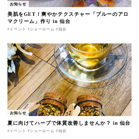
お知らせ
お問い合わせ
美肌をGET！爽やかテクスチャー「ブルーのアロ
サポート
マクリーム」作り in 仙台
LANGUAGE :
JP
イベント
ショールーム
仙台
EN
CN
お知らせ
夏に向けてハーブで体質改善しませんか？ in 仙台
オンライン見積もり
ショールームを探す
イベント
ショールーム
仙台