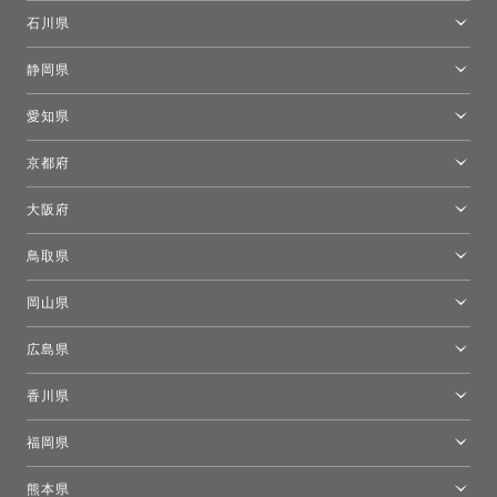
[移転準備のため休館中]トーヨーキッチンスタイルショップ箱根
モーイ東京
石川県
キーブー東京
金沢ショールーム
静岡県
FLOS｜フロスデザインスペース青山
新宿高島屋トーヨーキッチンスタイル
トーヨーキッチンスタイルショップ浜松
愛知県
名古屋ショールーム
京都府
京都ショールーム
大阪府
トーヨーキッチンスタイルショップ京都東
大阪ショールーム
鳥取県
[閉館]米子ショールーム
岡山県
岡山ショールーム
広島県
広島ショールーム
香川県
高松ショールーム
福岡県
福岡ショールーム
熊本県