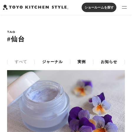
ショールームを探す
製品を探す
TAG
オープンキッチン
アイランドキッチン
システムキッチン
#仙台
実例から探す
ペニンシュラキッチン
壁付けキッチン
対面キッチン
家具・照明・タイル
セパレートキッチン
並列型キッチン
バス・洗面
私たちについて
すべて
ジャーナル
実例
お知らせ
ジャーナルを読む
オンラインストア
お知らせ
カタログを見る
よくあるご質問