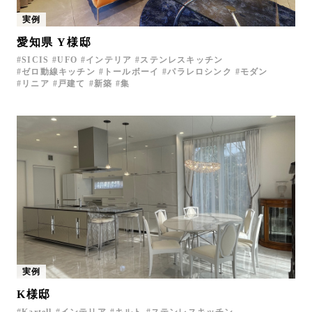
実例
愛知県 Y様邸
SICIS
UFO
インテリア
ステンレスキッチン
ゼロ動線キッチン
トールボーイ
パラレロシンク
モダン
リニア
戸建て
新築
集
実例
K様邸
Kartell
インテリア
キルト
ステンレスキッチン