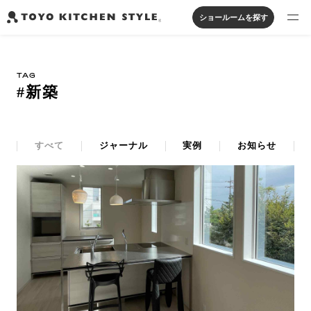
ショールームを探す
製品を探す
TAG
オープンキッチン
アイランドキッチン
システムキッチン
#新築
実例から探す
ペニンシュラキッチン
壁付けキッチン
対面キッチン
家具・照明・タイル
セパレートキッチン
並列型キッチン
バス・洗面
私たちについて
すべて
ジャーナル
実例
お知らせ
ジャーナルを読む
オンラインストア
お知らせ
カタログを見る
よくあるご質問