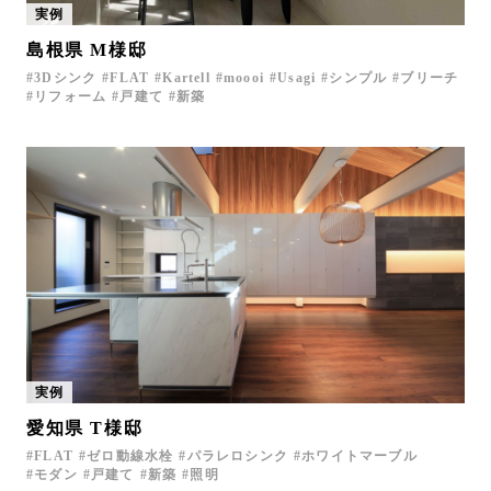
実例
お問い合わせ
島根県 M様邸
サポート
3Dシンク
FLAT
Kartell
moooi
Usagi
シンプル
ブリーチ
LANGUAGE :
JP
リフォーム
戸建て
新築
EN
CN
実例
愛知県 T様邸
オンライン見積もり
ショールームを探す
FLAT
ゼロ動線水栓
パラレロシンク
ホワイトマーブル
モダン
戸建て
新築
照明