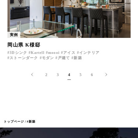
実例
岡山県 K様邸
3Dシンク
Kartell
moooi
アイス
インテリア
ストーンダーク
モダン
戸建て
新築
2
3
4
5
6
トップページ
#新築