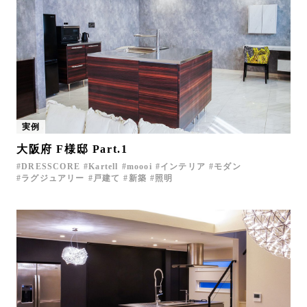
実例
大阪府 F様邸 Part.1
DRESSCORE
Kartell
moooi
インテリア
モダン
ラグジュアリー
戸建て
新築
照明