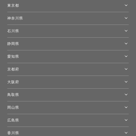
仙台ショールーム
東京都
東京ショールーム
神奈川県
カルテル東京
[移転準備のため休館中]トーヨーキッチンスタイルショップ箱根
モーイ東京
石川県
キーブー東京
金沢ショールーム
静岡県
FLOS｜フロスデザインスペース青山
新宿高島屋トーヨーキッチンスタイル
トーヨーキッチンスタイルショップ浜松
愛知県
名古屋ショールーム
京都府
京都ショールーム
大阪府
トーヨーキッチンスタイルショップ京都東
大阪ショールーム
鳥取県
[閉館]米子ショールーム
岡山県
岡山ショールーム
広島県
広島ショールーム
香川県