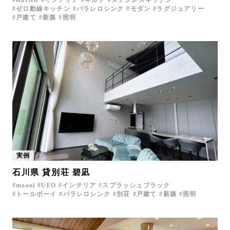
ゼロ動線キッチン
パラレロシンク
モダン
ラグジュアリー
戸建て
新築
照明
実例
石川県 貸別荘 碧凪
moooi
UFO
インテリア
スプラッシュブラック
トールボーイ
パラレロシンク
別荘
戸建て
新築
照明