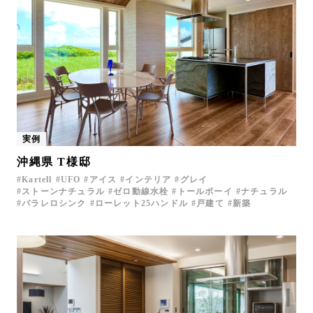
実例
沖縄県 T様邸
Kartell
UFO
アイス
インテリア
グレイ
ストーンナチュラル
ゼロ動線水栓
トールボーイ
ナチュラル
パラレロシンク
ローレット25ハンドル
戸建て
新築