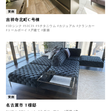
実例
吉祥寺北町C号棟
3Dシンク
SICIS
Sチタニウム
カジュアル
クランカー
トールボーイ
戸建て
新築
実例
名古屋市 T様邸