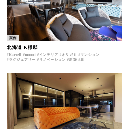
実例
北海道 K様邸
Kartell
moooi
インテリア
オリガミ
マンション
ラグジュアリー
リノベーション
新築
集