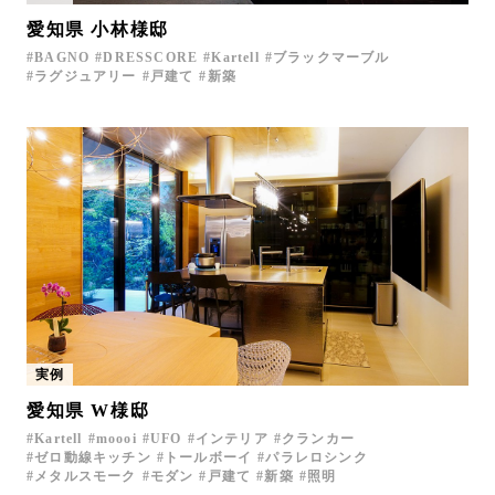
愛知県 小林様邸
BAGNO
DRESSCORE
Kartell
ブラックマーブル
ラグジュアリー
戸建て
新築
実例
愛知県 W様邸
Kartell
moooi
UFO
インテリア
クランカー
ゼロ動線キッチン
トールボーイ
パラレロシンク
メタルスモーク
モダン
戸建て
新築
照明