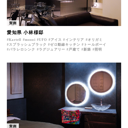
実例
愛知県 小林様邸
Kartell
moooi
UFO
アイス
インテリア
オリガミ
スプラッシュブラック
ゼロ動線キッチン
トールボーイ
パラレロシンク
ラグジュアリー
戸建て
新築
照明
実例