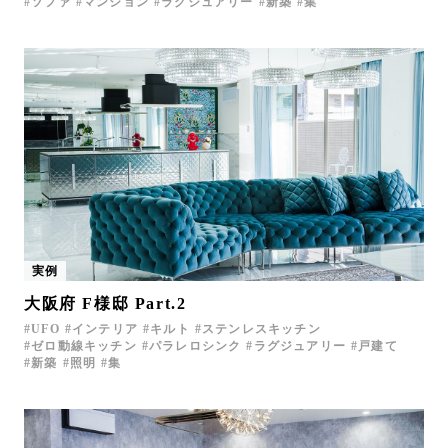
ソファ
マンション
ラグジュアリー
新築
集
実例
大阪府 F様邸 Part.2
UFO
インテリア
キルト
ステンレスキッチン
ゼロ動線キッチン
パラレロシンク
ラグジュアリー
戸建て
新築
照明
集