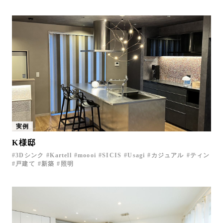
実例
K様邸
3Dシンク
Kartell
moooi
SICIS
Usagi
カジュアル
ティン
戸建て
新築
照明