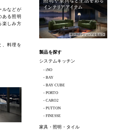
ールなどが
のある照明
る楽しみ方
と、料理を
製品を探す
システムキッチン
iNO
BAY
BAY CUBE
PORTO
CARO2
PUTTON
FINESSE
家具・照明・タイル