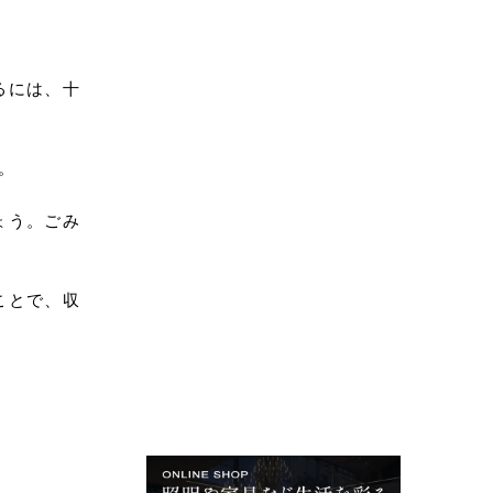
るには、十
。
ょう。ごみ
ことで、収