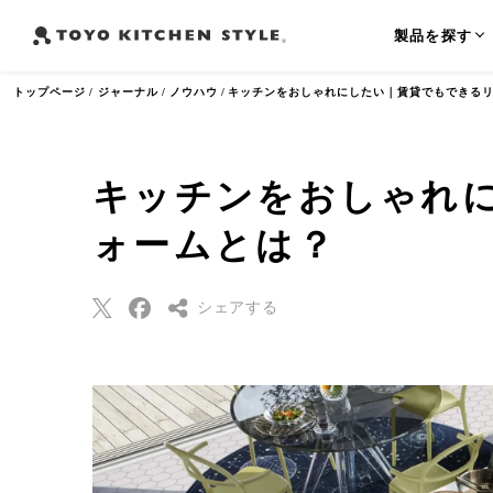
製品を探す
トップページ
ジャーナル
ノウハウ
キッチンをおしゃれにしたい｜賃貸でもできる
キッチンをおしゃれ
よく検索されるワード
ォームとは？
オープンキッチン
アイランドキッチン
ペニンシュラ
シェアする
Threads
Pinterest
はてなブックマー
ク