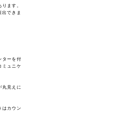
あります。
演出できま
ンターを付
コミュニケ
が丸見えに
きはカウン