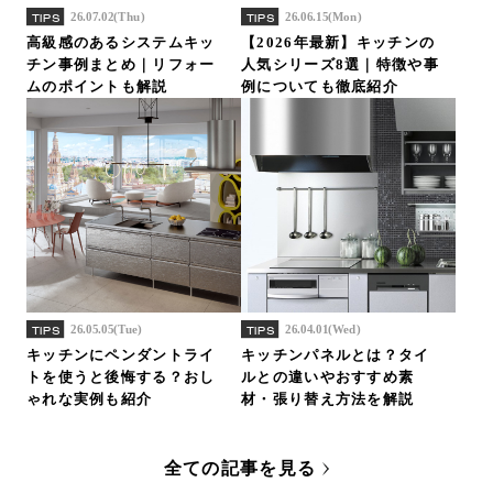
26.07.02(Thu)
26.06.15(Mon)
TIPS
TIPS
高級感のあるシステムキッ
【2026年最新】キッチンの
チン事例まとめ｜リフォー
人気シリーズ8選｜特徴や事
ムのポイントも解説
例についても徹底紹介
26.05.05(Tue)
26.04.01(Wed)
TIPS
TIPS
キッチンにペンダントライ
キッチンパネルとは？タイ
トを使うと後悔する？おし
ルとの違いやおすすめ素
ゃれな実例も紹介
材・張り替え方法を解説
全ての記事を見る