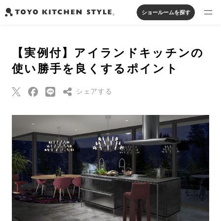
ショールームを探す
製品を探す
【実例付】アイランドキッチンの
オープンキッチン
アイランドキッチン
システムキッチン
使い勝手を良くするポイント
実例から探す
ペニンシュラキッチン
壁付けキッチン
対面キッチン
家具・照明・タイル
セパレートキッチン
並列型キッチン
バス・洗面
シェアする
私たちについて
Threads
ジャーナルを読む
Pinterest
はてなブックマー
オンラインストア
ク
Eメールで送信
お知らせ
URLをコピー
カタログを見る
よくあるご質問