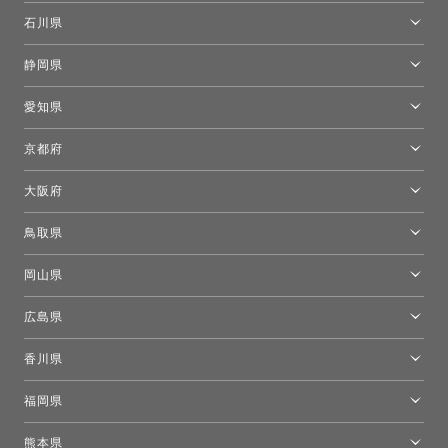
[移転準備のため休館中]トーヨーキッチンスタイルショップ箱根
モーイ東京
石川県
キーブー東京
金沢ショールーム
静岡県
FLOS｜フロスデザインスペース青山
新宿高島屋トーヨーキッチンスタイル
トーヨーキッチンスタイルショップ浜松
愛知県
名古屋ショールーム
京都府
京都ショールーム
大阪府
トーヨーキッチンスタイルショップ京都東
大阪ショールーム
鳥取県
[閉館]米子ショールーム
岡山県
岡山ショールーム
広島県
広島ショールーム
香川県
高松ショールーム
福岡県
福岡ショールーム
熊本県