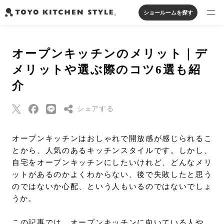
ショールームを探す
製品を探す
オープンキッチンのメリット｜デ
オープンキッチン
アイランドキッチン
システムキッチン
メリットや選ぶ際のコツ6選も紹
実例から探す
ペニンシュラキッチン
壁付けキッチン
対面キッチン
家具・照明・タイル
介
セパレートキッチン
並列型キッチン
バス・洗面
私たちについて
シェアする
ジャーナルを読む
Threads
オープンキッチンはおしゃれで開放感が感じられるこ
とから、人気のあるキッチンスタイルです。しかし、
Pinterest
オンラインストア
自宅をオープンキッチンにしたいけれど、どんなメリ
はてなブックマー
ットがあるのかよくわからない、後で失敗したと思う
ク
のではないか心配、という人もいるのではないでしょ
お知らせ
Eメールで送信
うか。
カタログを見る
URLをコピー
よくあるご質問
この記事では、オープンキッチンに向いている人や、