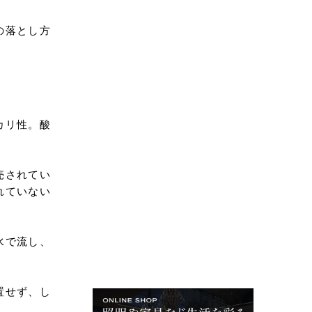
の落とし方
カリ性。酸
売されてい
れていない
水で流し、
置せず、し