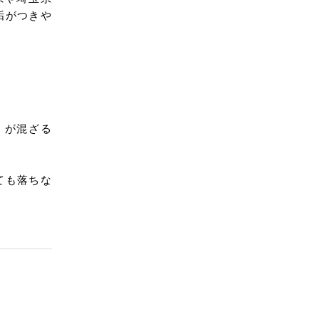
垢がつきや
）が混ざる
ても落ちな