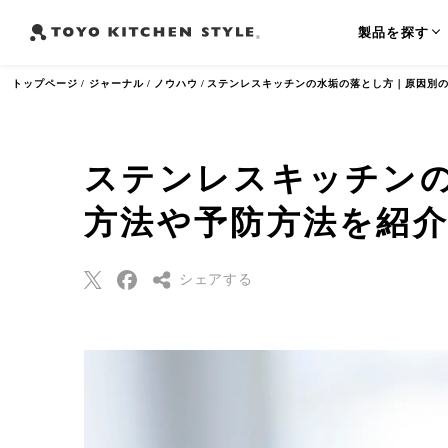
製品を探す
トップページ
ジャーナル
ノウハウ
ステンレスキッチンの水垢の落とし方｜原因別
ステンレスキッチン
よく検索されるワード
方法や予防方法を紹
オープンキッチン
アイランドキッチン
ペニンシュラ
シェアする
Threads
Pinterest
はてなブックマー
ク