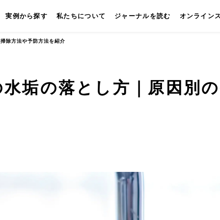
実例から探す
私たちについて
ジャーナルを読む
オンライン
の掃除方法や予防方法を紹介
の水垢の落とし方｜原因別の
介
キッチン
壁付けキッチン
対面キッチン
セパレートキッチン
並