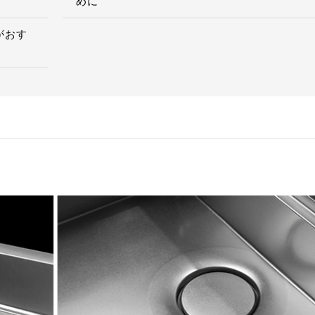
めに
がおす