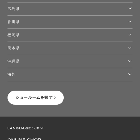
岡山ショールーム
広島県
広島ショールーム
香川県
高松ショールーム
福岡県
福岡ショールーム
熊本県
熊本ショールーム
沖縄県
トーヨーキッチンスタイルショップ沖縄
海外
［Coming Soon］トーヨーキッチンスタイルショップニューヨーク
ショールームを探す
LANGUAGE :
JP
EN
CN
ONLINE SHOP