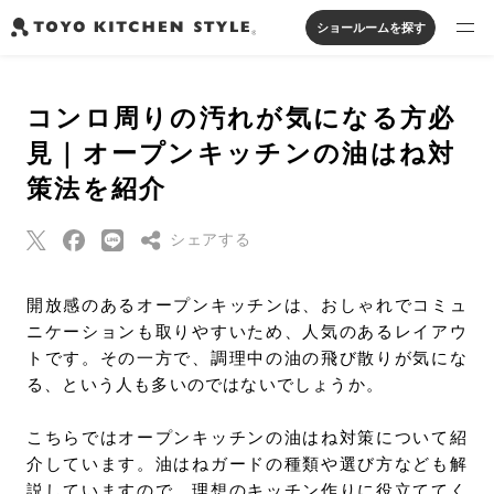
ショールームを探す
製品を探す
コンロ周りの汚れが気になる方必
オープンキッチン
アイランドキッチン
システムキッチン
見｜オープンキッチンの油はね対
実例から探す
ペニンシュラキッチン
壁付けキッチン
対面キッチン
家具・照明・タイル
策法を紹介
セパレートキッチン
並列型キッチン
バス・洗面
私たちについて
シェアする
ジャーナルを読む
Threads
開放感のあるオープンキッチンは、おしゃれでコミュ
ニケーションも取りやすいため、人気のあるレイアウ
Pinterest
オンラインストア
トです。その一方で、調理中の油の飛び散りが気にな
はてなブックマー
る、という人も多いのではないでしょうか。
ク
お知らせ
Eメールで送信
こちらではオープンキッチンの油はね対策について紹
カタログを見る
介しています。油はねガードの種類や選び方なども解
URLをコピー
よくあるご質問
説していますので、理想のキッチン作りに役立ててく