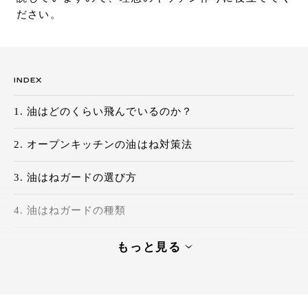
ださい。
お問い合わせ
サポート
LANGUAGE :
JP
EN
CN
INDEX
油はどのくらい飛んでいるのか？
オープンキッチンの油はね対策法
油はねガードの選び方
油はねガードの種類
トーヨーキッチンスタイルの油はね対策事例
もっと見る
油はね対策を取り入れて気持ちよくキッチンを使
オンライン見積もり
ショールームを探す
おう