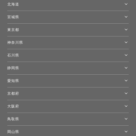
北海道
トーヨーキッチンスタイルショップ札幌
宮城県
仙台ショールーム
東京都
東京ショールーム
神奈川県
カルテル東京
[移転準備のため休館中]トーヨーキッチンスタイルショップ箱根
モーイ東京
石川県
キーブー東京
金沢ショールーム
静岡県
FLOS｜フロスデザインスペース青山
新宿高島屋トーヨーキッチンスタイル
トーヨーキッチンスタイルショップ浜松
愛知県
名古屋ショールーム
京都府
京都ショールーム
大阪府
トーヨーキッチンスタイルショップ京都東
大阪ショールーム
鳥取県
[閉館]米子ショールーム
岡山県