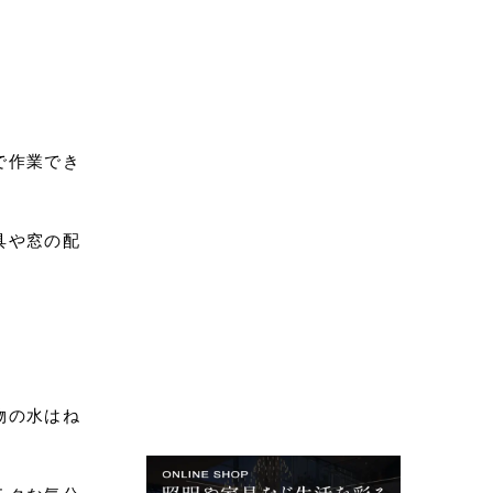
で作業でき
具や窓の配
物の水はね