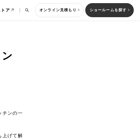
ストア
オンライン見積もり
ショールームを探す
イン
列型キッチン
ッチンの一
も上げて解