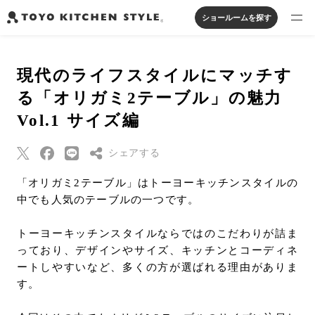
ショールームを探す
製品を探す
現代のライフスタイルにマッチす
オープンキッチン
アイランドキッチン
システムキッチン
る「オリガミ2テーブル」の魅力
実例から探す
ペニンシュラキッチン
壁付けキッチン
対面キッチン
家具・照明・タイル
Vol.1 サイズ編
セパレートキッチン
並列型キッチン
バス・洗面
私たちについて
シェアする
「オリガミ2テーブル」はトーヨーキッチンスタイルの
ジャーナルを読む
Threads
中でも人気のテーブルの一つです。
Pinterest
オンラインストア
トーヨーキッチンスタイルならではのこだわりが詰ま
はてなブックマー
っており、デザインやサイズ、キッチンとコーディネ
ク
ートしやすいなど、多くの方が選ばれる理由がありま
お知らせ
Eメールで送信
す。
カタログを見る
URLをコピー
よくあるご質問