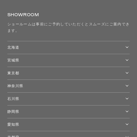
SHOWROOM
ショールームは事前にご予約していただくとスムーズにご案内でき
ます。
北海道
トーヨーキッチンスタイルショップ札幌
宮城県
仙台ショールーム
東京都
東京ショールーム
神奈川県
カルテル東京
[移転準備のため休館中]トーヨーキッチンスタイルショップ箱根
モーイ東京
石川県
キーブー東京
金沢ショールーム
静岡県
FLOS｜フロスデザインスペース青山
新宿高島屋トーヨーキッチンスタイル
トーヨーキッチンスタイルショップ浜松
愛知県
名古屋ショールーム