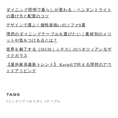
ダイニング照明で暮らしが変わる - ペンダントライト
の選び方と配置のコツ
デザインで選ぶ！個性派揃いのソファ9選
理想のダイニングテーブルを選びたい｜素材別のメリ
ットや気をつける点とは？
世界を魅了する［SICIS｜シチス］のベネツィアンモザ
イクガラス
【屋外家具最新トレンド】 Kartellで叶える理想のアウ
トドアリビング
TAGS
インテリア
オリガミ
テーブル