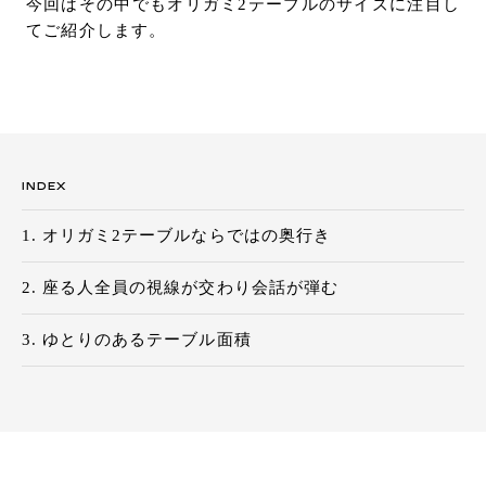
今回はその中でもオリガミ2テーブルのサイズに注目し
お問い合わせ
てご紹介します。
サポート
LANGUAGE :
JP
EN
CN
INDEX
オリガミ2テーブルならではの奥行き
座る人全員の視線が交わり会話が弾む
ゆとりのあるテーブル面積
オンライン見積もり
ショールームを探す