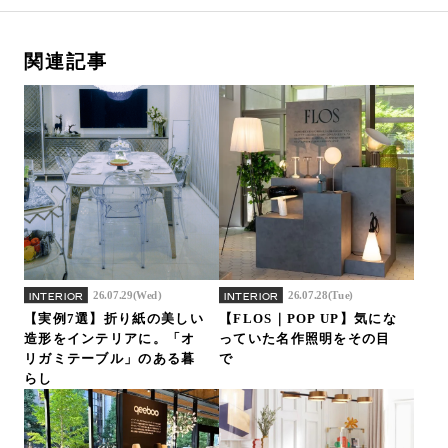
関連記事
26.07.29(Wed)
26.07.28(Tue)
INTERIOR
INTERIOR
【実例7選】折り紙の美しい
【FLOS｜POP UP】気にな
造形をインテリアに。「オ
っていた名作照明をその目
リガミテーブル」のある暮
で
らし