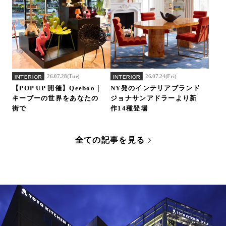
26.07.28(Tue)
26.07.24(Fri)
INTERIOR
INTERIOR
【POP UP 開催】Qeeboo｜
NY発のインテリアブランド
キーブーの世界をあなたの
ジョナサンアドラーより新
街で
作14種登場
全ての記事を見る