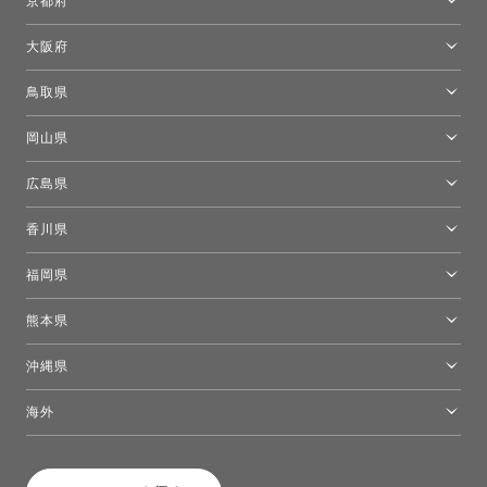
京都府
京都ショールーム
大阪府
トーヨーキッチンスタイルショップ京都東
大阪ショールーム
鳥取県
[閉館]米子ショールーム
岡山県
岡山ショールーム
広島県
広島ショールーム
香川県
高松ショールーム
福岡県
福岡ショールーム
熊本県
熊本ショールーム
沖縄県
トーヨーキッチンスタイルショップ沖縄
海外
［Coming Soon］トーヨーキッチンスタイルショップニューヨーク