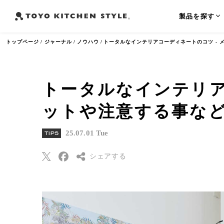
製品を探す
トップページ
ジャーナル
ノウハウ
トータルなインテリアコーディネートのコツ -
トータルなインテリア
よく検索されるワード
ットや注意する事な
オープンキッチン
アイランドキッチン
ペニンシュラ
25.07.01 Tue
TIPS
シェアする
Threads
Pinterest
はてなブックマー