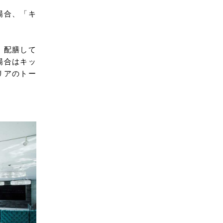
場合、「キ
、配膳して
場合はキッ
リアのトー