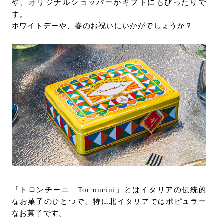
や、オリジナルショッパーがギフトにもぴったりで
URLをコピー
お問い合わせ
す。
サポート
ホワイトデーや、春のお祝いにいかがでしょうか？
LANGUAGE :
JP
EN
CN
「トロンチーニ｜Torroncini」とはイタリアの伝統的
なお菓子のひとつで、特に北イタリアではポピュラー
オンライン見積もり
ショールームを探す
なお菓子です。