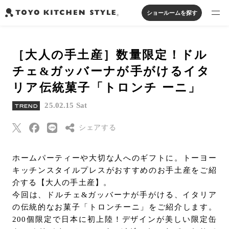
ショールームを探す
製品を探す
［大人の手土産］数量限定！ドル
オープンキッチン
アイランドキッチン
システムキッチン
チェ&ガッバーナが手がけるイタ
実例から探す
ペニンシュラキッチン
壁付けキッチン
対面キッチン
家具・照明・タイル
リア伝統菓子「トロンチ ーニ」
セパレートキッチン
並列型キッチン
バス・洗面
私たちについて
25.02.15 Sat
TREND
シェアする
ジャーナルを読む
Threads
ホームパーティーや大切な人へのギフトに。トーヨー
オンラインストア
キッチンスタイルプレスがおすすめのお手土産をご紹
Pinterest
介する【大人の手土産】。
はてなブックマー
今回は、ドルチェ&ガッバーナが手がける、イタリア
お知らせ
ク
の伝統的なお菓子「トロンチーニ」をご紹介します。
カタログを見る
Eメールで送信
200個限定で日本に初上陸！デザインが美しい限定缶
よくあるご質問