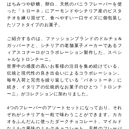
はちみつや砂糖、卵白、天然のバニラフレーバーを使
った「トローネ」にアーモンドやシチリア産のピスタ
チオを練り混ぜて、食べやすい一口サイズに個包装し
たソフトタイプのお菓子。
ご紹介するのは、ファッションブランドのドルチェ&
ガッバーナと、シチリアの老舗菓子メーカーであるフ
ィアスコナーロがコラボレーション製作した、スペシ
ャルなトロンチーニ。
世界中の感度の高いお客様の注目を集め続けている、
伝統と現代性の良き出会いによるコラボレーション。
毎年入荷と完売を繰り返している「パネットーネ」に
続き、イタリアの伝統的なお菓子のひとつ「トロンチ
ーニ」がコレクションに加わりました。
4つのフレーバーのアソートセットになっており、それ
ぞれがシチリアを一粒で味わうことができます。カカ
オをふんだんに使ったダークチョコレート、マイルド
なミルク風味のミルクチョコレート、天然のフレーバ