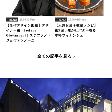
26.06.12(Fri)
26.06.01(Mon)
TREND
TREND
【名作デザイン図鑑】デザ
【人気お菓子教室レシピ】
イナー編｜Stefano
第3回：焦がしバター香る、
Giovannoni｜ステファノ・
本格フィナンシェ
ジョヴァンノーニ
全ての記事を見る