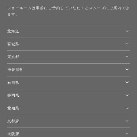
ショールームは事前にご予約していただくとスムーズにご案内でき
ます。
北海道
トーヨーキッチンスタイルショップ札幌
宮城県
仙台ショールーム
東京都
東京ショールーム
神奈川県
カルテル東京
[移転準備のため休館中]トーヨーキッチンスタイルショップ箱根
モーイ東京
石川県
キーブー東京
金沢ショールーム
静岡県
FLOS｜フロスデザインスペース青山
新宿高島屋トーヨーキッチンスタイル
トーヨーキッチンスタイルショップ浜松
愛知県
名古屋ショールーム
京都府
京都ショールーム
大阪府