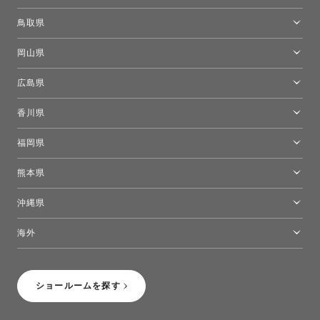
トーヨーキッチンスタイルショップ京都東
大阪ショールーム
鳥取県
[閉館]米子ショールーム
岡山県
岡山ショールーム
広島県
広島ショールーム
香川県
高松ショールーム
福岡県
福岡ショールーム
熊本県
熊本ショールーム
沖縄県
トーヨーキッチンスタイルショップ沖縄
海外
［Coming Soon］トーヨーキッチンスタイルショップニューヨーク
ショールームを探す