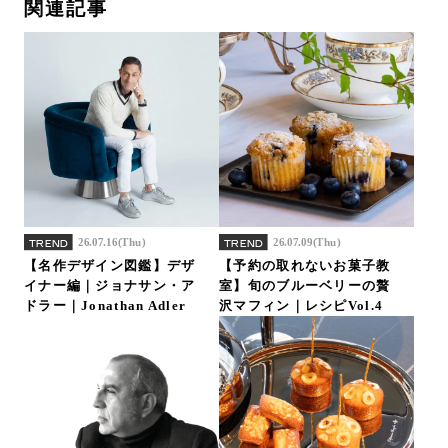
関連記事
26.07.16(Thu)
26.07.09(Thu)
TREND
TREND
【名作デザイン図鑑】デザ
【予約の取れないお菓子教
イナー編｜ジョナサン・ア
室】旬のブルーベリーの贅
ドラー｜Jonathan Adler
沢マフィン｜レシピVol.4