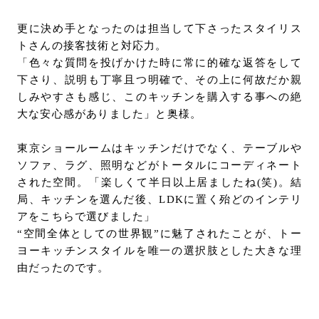
更に決め⼿となったのは担当して下さったスタイリス
トさんの接客技術と対応⼒。
「色々な質問を投げかけた時に常に的確な返答をして
下さり、説明も丁寧且つ明確で、その上に何故だか親
しみやすさも感じ、このキッチンを購入する事への絶
大な安⼼感がありました」と奥様。
東京ショールームはキッチンだけでなく、テーブルや
ソファ、ラグ、照明などがトータルにコーディネート
された空間。「楽しくて半⽇以上居ましたね(笑)。結
局、キッチンを選んだ後、LDKに置く殆どのインテリ
アをこちらで選びました」
“空間全体としての世界観”に魅了されたことが、トー
ヨーキッチンスタイルを唯一の選択肢とした大きな理
由だったのです。