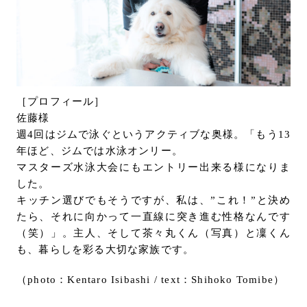
［プロフィール］
佐藤様
週4回はジムで泳ぐというアクティブな奥様。「もう13
年ほど、ジムでは⽔泳オンリー。
マスターズ水泳大会にもエントリー出来る様になりま
した。
キッチン選びでもそうですが、私は、‪”‬これ！‪”‬と決め
たら、それに向かって一直線に突き進む性格なんです
（笑）」。主人、そして茶々丸くん（写真）と凜くん
も、暮らしを彩る⼤切な家族です。
（photo：Kentaro Isibashi / text：Shihoko Tomibe）