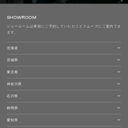
SHOWROOM
ショールームは事前にご予約していただくとスムーズにご案内でき
ます。
北海道
トーヨーキッチンスタイルショップ札幌
宮城県
仙台ショールーム
東京都
東京ショールーム
神奈川県
カルテル東京
[移転準備のため休館中]トーヨーキッチンスタイルショップ箱根
モーイ東京
石川県
キーブー東京
金沢ショールーム
静岡県
FLOS｜フロスデザインスペース青山
新宿高島屋トーヨーキッチンスタイル
トーヨーキッチンスタイルショップ浜松
愛知県