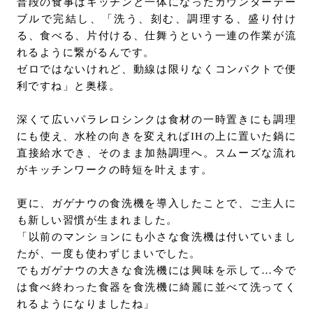
普段の食事はキッチンと一体になったカウンターテー
ブルで完結し、「洗う、刻む、調理する、盛り付け
る、食べる、片付ける、仕舞うという一連の作業が流
れるように繋がるんです。
ゼロではないけれど、動線は限りなくコンパクトで便
利ですね」と奥様。
深くて広いパラレロシンクは食材の一時置きにも調理
にも使え、水栓の向きを変えればIHの上に置いた鍋に
直接給水でき、そのまま加熱調理へ。スムーズな流れ
がキッチンワークの時短を叶えます。
更に、ガゲナウの⾷洗機を導⼊したことで、ご主⼈に
も新しい習慣が⽣まれました。
「以前のマンションにも小さな⾷洗機は付いていまし
たが、一度も使わずじまいでした。
でもガゲナウの大きな食洗機には興味を示して…今で
は⾷べ終わった⾷器を⾷洗機に綺麗に並べて洗ってく
れるようになりましたね」