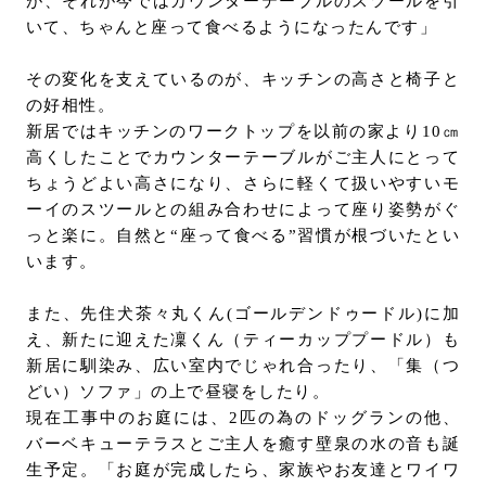
が、それが今ではカウンターテーブルのスツールを引
いて、ちゃんと座って⾷べるようになったんです」
その変化を支えているのが、キッチンの高さと椅子と
の好相性。
新居ではキッチンのワークトップを以前の家より10㎝
高くしたことでカウンターテーブルがご主人にとって
ちょうどよい高さになり、さらに軽くて扱いやすいモ
ーイのスツールとの組み合わせによって座り姿勢がぐ
っと楽に。自然と“座って食べる”習慣が根づいたとい
います。
また、先住犬茶々丸くん(ゴールデンドゥードル)に加
え、新たに迎えた凜くん（ティーカッププードル）も
新居に馴染み、広い室内でじゃれ合ったり、「集（つ
どい）ソファ」の上で昼寝をしたり。
現在⼯事中のお庭には、2匹の為のドッグランの他、
バーベキューテラスとご主人を癒す壁泉の水の音も誕
⽣予定。「お庭が完成したら、家族やお友達とワイワ