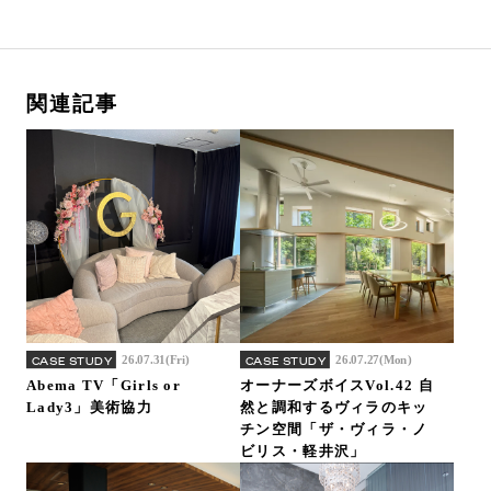
関連記事
26.07.31(Fri)
26.07.27(Mon)
CASE STUDY
CASE STUDY
Abema TV「Girls or
オーナーズボイスVol.42 自
Lady3」美術協力
然と調和するヴィラのキッ
チン空間「ザ・ヴィラ・ノ
ビリス・軽井沢」