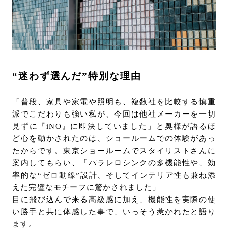
“迷わず選んだ”特別な理由
「普段、家具や家電や照明も、複数社を⽐較する慎重
派でこだわりも強い私が、今回は他社メーカーを⼀切
⾒ずに『iNO』に即決していました」と奥様が語るほ
ど⼼を動かされたのは、ショールームでの体験があっ
たからです。東京ショールームでスタイリストさんに
案内してもらい、「パラレロシンクの多機能性や、効
率的な“ゼロ動線”設計、そしてインテリア性も兼ね添
えた完璧なモチーフに驚かされました」
目に飛び込んで来る⾼級感に加え、機能性を実際の使
い勝⼿と共に体感した事で、いっそう惹かれたと語り
ます。