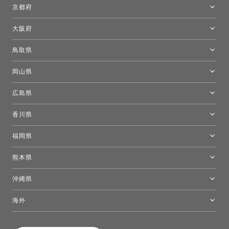
名古屋ショールーム
京都府
京都ショールーム
大阪府
トーヨーキッチンスタイルショップ京都東
大阪ショールーム
鳥取県
[閉館]米子ショールーム
岡山県
岡山ショールーム
広島県
広島ショールーム
香川県
高松ショールーム
福岡県
福岡ショールーム
熊本県
熊本ショールーム
沖縄県
トーヨーキッチンスタイルショップ沖縄
海外
［Coming Soon］トーヨーキッチンスタイルショップニューヨーク