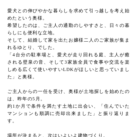
愛犬との伸びやかな暮らしを求めて引っ越しを考え始
めたという奥様。
希望したのは、ご主人の通勤のしやすさと、日々の暮
らしにも便利な立地。
そして、結婚して家を出たお嬢様二人のご家族が集ま
れるゆとり、でした。
「4台分の駐⾞場と、愛⽝が⾛り回れる庭、主人が癒
される壁泉の音、そして3家族全員で⾷事や交流を楽
しめる広くて使いやすいLDKがほしいと思っていまし
た」と奥様。
ご主⼈からの⼀任を受け、奥様が⼟地探しを始めたの
は、昨年の5⽉。
約1か⽉で条件を満たす⼟地に出会い、「住んでいた
マンションも順調に売却出来ました」と振り返りま
す。
場所が決まると、次はいよいよ建物づくり。