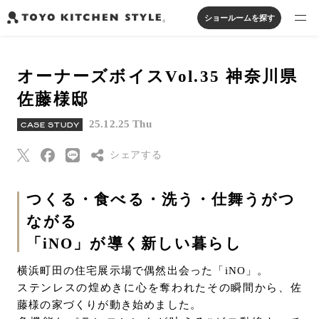
ショールームを探す
製品を探す
オーナーズボイスVol.35 神奈川県
オープンキッチン
アイランドキッチン
システムキッチン
佐藤様邸
実例から探す
ペニンシュラキッチン
壁付けキッチン
対面キッチン
家具・照明・タイル
25.12.25 Thu
CASE STUDY
セパレートキッチン
並列型キッチン
バス・洗面
私たちについて
シェアする
ジャーナルを読む
Threads
つくる・食べる・洗う・仕舞うがつ
ながる
Pinterest
オンラインストア
「iNO」が導く新しい暮らし
はてなブックマー
ク
横浜町田の住宅展示場で偶然出会った「iNO」。
お知らせ
Eメールで送信
ステンレスの煌めきに心を奪われたその瞬間から、佐
カタログを見る
藤様の家づくりが動き始めました。
URLをコピー
よくあるご質問