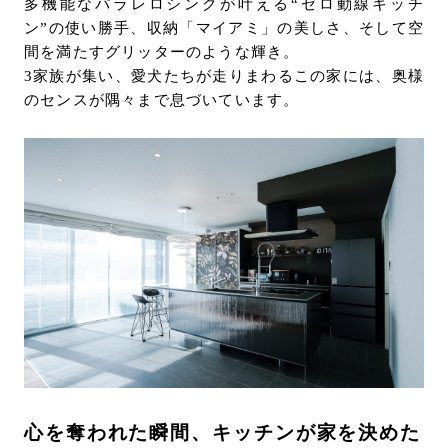
多機能なパラレロシンクが叶える“ゼロ動線キッチ
お問い合わせ
ン”の使い勝手、収納「マイアミ」の美しさ、そして空
サポート
間を満たすグリッターのような輝き。
3家族が集い、愛犬たちが走りまわるこの家には、奥様
LANGUAGE :
JP
のセンスが隅々まで息づいています。
EN
CN
オンライン見積もり
ショールームを探す
心を奪われた瞬間、キッチンが家を決めた