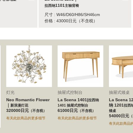
1101
拉西纳
主轴背椅
尺寸 : W46/D60/H86/SH46cm
价格 : 43000日元（不含税）
灯光
抽屉式控制台
抽屉式矮桌
Neo Romantic Flower
La Scena 1401|
La Scena 
拉西纳
｜
纳 1201
新浪漫灯花
1401 抽屉式控制台
拉西纳
320000日元
61000日元
（不含税）
（不含税）
矮桌
54000日元
（
有关此款商品的更多细节
有关此款商品的更多细节
有关此款商品