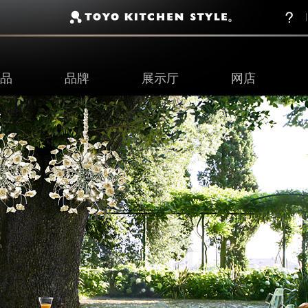
品
品牌
展示厅
网店