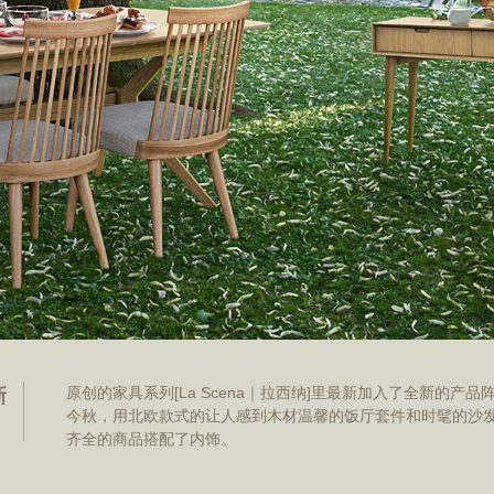
原创的家具系列[La Scena｜拉西纳]里最新加入了全新的产品
新
今秋，用北欧款式的让人感到木材温馨的饭厅套件和时髦的沙
齐全的商品搭配了内饰。