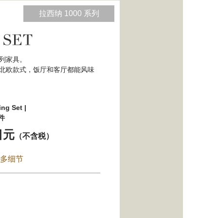
拉西纳 1000 系列
列家具。
北欧款式，饭厅和客厅都能风味
ng Set |
件
日元
（不含税）
多细节
。