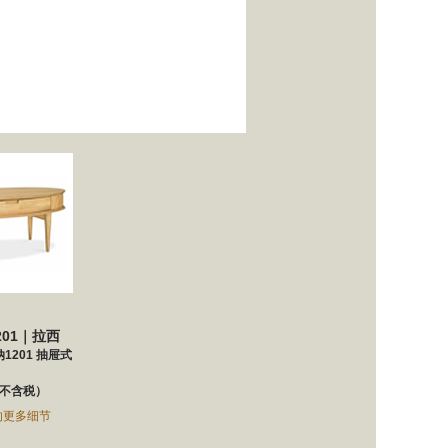
1201｜拉西
1201 抽屉式
不含税）
的更多细节