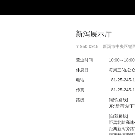
新泻展示厅
〒950-0915 新泻市中央区镫西
营业时间
10:00～18:00
休息日
每周三(在公
电话
+81-25-245-
传真
+81-25-245-
路线
[城铁路线]
JR“新泻”站
[自驾路线]
距离北陆高速
距离新泻旁路“