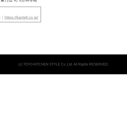
紫竹山”IC 5分钟车程
te｜
https://kartell.co.jp/
(c) TOYO KITCHEN STYLE Co.,Ltd. All Rights RESERVED.