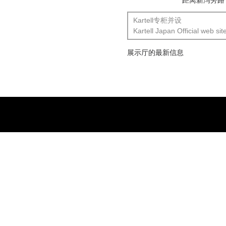
距离新泻旁路“
Kartell专柜并设
Kartell Japan Official web si
展示厅的最新信息