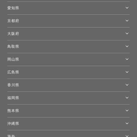
新宿高島屋トーヨーキッチンスタイル
トーヨーキッチンスタイルショップ浜松
愛知県
名古屋ショールーム
京都府
京都ショールーム
大阪府
トーヨーキッチンスタイルショップ京都東
大阪ショールーム
鳥取県
[閉館]米子ショールーム
岡山県
岡山ショールーム
広島県
広島ショールーム
香川県
高松ショールーム
福岡県
福岡ショールーム
熊本県
熊本ショールーム
沖縄県
トーヨーキッチンスタイルショップ沖縄
海外