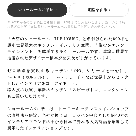
お問い合わせ
ショールームご予約
電話をする
サポート
※ WEBからのご予約はご希望日前日17時までにお願いします。当日のご予約、
LANGUAGE :
JP
お急ぎのお客さまは各ショールームへお電話にてお問い合わせください。
EN
CN
「天空のショールーム | THE HOUSE」と名付けられた800坪を
超す世界最大のキッチン・インテリア空間。「住むをエンター
テインメント」を体感できるショールームです。建築は世界で
活躍されたデザイナー橋本夕紀夫氏が手がけています。
ゼロ動線を実現するキッチン「iNO」シリーズを中心に、
Kartell（カルテル）、moooi（モーイ）など世界中からセレク
トしたインテリアをコーディネート。
職人技の競演、革新のキッチン「スピーガトレ」コレクション
もご覧いただけます。
ショールームの1階には、トーヨーキッチンスタイルショップ
の旗艦店を併設。当社が扱うヨーロッパを中心とした約40社の
インテリアブランドの中から日本で売れる人気商品を厳選して
オンライン見積もり
ショールームを探す
展示したインテリアショップです。