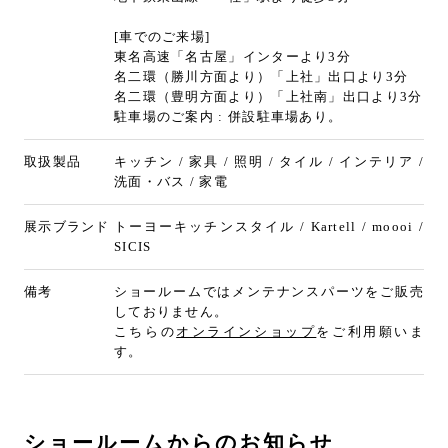
[車でのご来場]
東名高速「名古屋」インターより3分
名二環（勝川方面より）「上社」出口より3分
名二環（豊明方面より）「上社南」出口より3分
駐車場のご案内 : 併設駐車場あり。
取扱製品
キッチン / 家具 / 照明 / タイル / インテリア /
洗面・バス / 家電
展示ブランド
トーヨーキッチンスタイル / Kartell / moooi /
SICIS
備考
ショールームではメンテナンスパーツをご販売
しておりません。
こちらの
オンラインショップ
をご利用願いま
す。
ショールームからのお知らせ