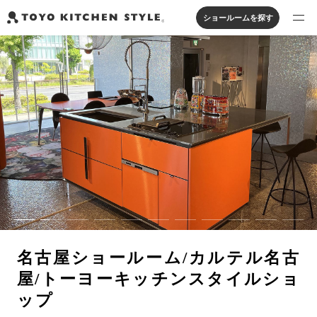
ショールームを探す
製品を探す
オープンキッチン
アイランドキッチン
システムキッチン
実例から探す
ペニンシュラキッチン
壁付けキッチン
対面キッチン
家具・照明・タイル
セパレートキッチン
並列型キッチン
バス・洗面
私たちについて
ジャーナルを読む
オンラインストア
名古屋ショールーム/カルテル名古
お知らせ
屋/トーヨーキッチンスタイルショ
カタログを見る
ップ
よくあるご質問