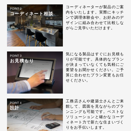
コーディネーターが製品のご案
POINT 2
内をいたします。実際にキッチ
コーディネート相談
ンで調理体験会や、お好みのデ
ザインに組み合わせて比較しな
がらご見学いただけます。
気になる製品はすぐにお見積も
POINT 3
りが可能です。具体的なプラン
お見積もり
が決まっていなくても気軽にご
要望をお聞かせください。ご予
算に合わせたプラン変更もお任
せください。
工務店さんや建築士さんとご来
POINT 4
館して、図面を見ながらのプラ
設計
ンニングも可能です。ベストな
ソリューションと確かなコーデ
ィネート力で新たな住まいづく
りをお手伝いします。