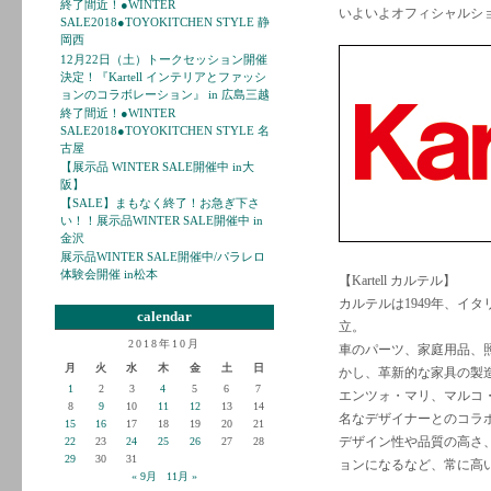
終了間近！●WINTER
いよいよオフィシャルシ
SALE2018●TOYOKITCHEN STYLE 静
岡西
12月22日（土）トークセッション開催
決定！『Kartell インテリアとファッシ
ョンのコラボレーション』 in 広島三越
終了間近！●WINTER
SALE2018●TOYOKITCHEN STYLE 名
古屋
【展示品 WINTER SALE開催中 in大
阪】
【SALE】まもなく終了！お急ぎ下さ
い！！展示品WINTER SALE開催中 in
金沢
展示品WINTER SALE開催中/パラレロ
体験会開催 in松本
【Kartell カルテル】
カルテルは1949年、イ
calendar
立。
2018年10月
車のパーツ、家庭用品、
月
火
水
木
金
土
日
かし、革新的な家具の製
1
2
3
4
5
6
7
エンツォ・マリ、マルコ
8
9
10
11
12
13
14
名なデザイナーとのコラ
15
16
17
18
19
20
21
デザイン性や品質の高さ
22
23
24
25
26
27
28
29
30
31
ョンになるなど、常に高
« 9月
11月 »