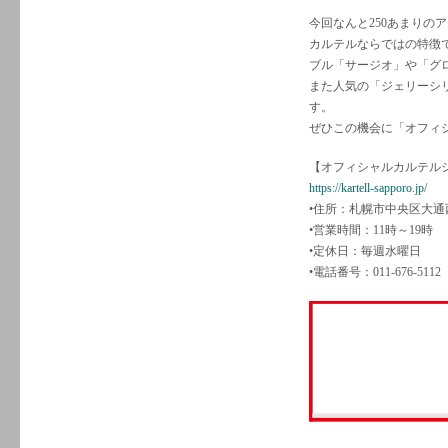
今回なんと250あまりの
カルテルならではの特徴
ブル「サージオ」や「グ
また人気の「ジェリーシ
す。
ぜひこの機会に「オフィ
【オフィシャルカルテル
https://kartell-sapporo.jp/
•住所：札幌市中央区大通西
•営業時間：11時～19時
•定休日：毎週水曜日
•電話番号：011-676-511