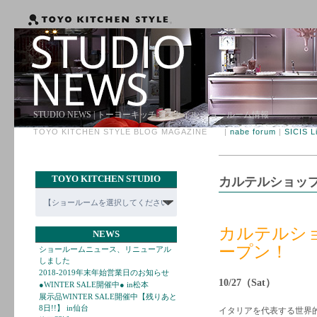
STUDIO NEWS | トーヨーキッチンスタイル ショールーム情報
TOYO KITCHEN STYLE BLOG MAGAZINE |
nabe forum
|
SICIS L
TOYO KITCHEN STUDIO
カルテルショップ
カルテルショ
NEWS
ープン！
ショールームニュース、リニューアル
しました
2018-2019年末年始営業日のお知らせ
10/27（Sat）
●WINTER SALE開催中● in松本
展示品WINTER SALE開催中【残りあと
8日!!】 in仙台
イタリアを代表する世界的な